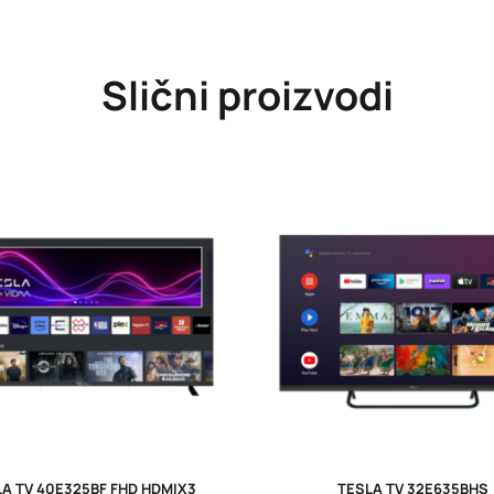
Slični proizvodi
A TV 40E325BF FHD HDMIX3
TESLA TV 32E635BHS