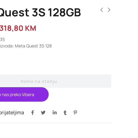
Quest 3S 128GB
.318,80
KM
235
oizvoda: Meta Quest 3S 128
Nema na stanju
e nas preko Vibera
 prijateljima