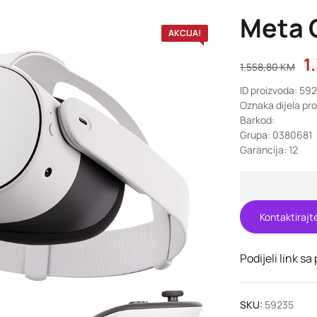
Meta 
AKCIJA!
1
1.558,80
KM
ID proizvoda: 59
Oznaka dijela pr
Barkod:
Grupa: 0380681
Garancija: 12
Kontaktirajt
Podijeli link sa
SKU:
59235