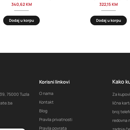
340,62
KM
322,15
KM
Dodaj u korpu
Dodaj u korpu
Kako ku
Korisni linkovi
O nama
 39, 75000 Tuzla
Za kupovi
Kontakt
rate.ba
lična kart
Blog
broj tele
Pravila privatnosti
redovna m
Pravila povrata
zadnja ček