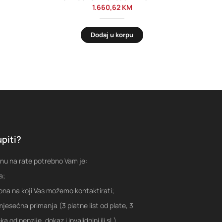
1.660,62
KM
Dodaj u korpu
piti?
nu na rate potrebno Vam je:
a;
fona na koji Vas možemo kontaktirati;
jesećna primanja (3 platne list od plate, 3
a od penzije, dokaz i invalidnini ili sl.)