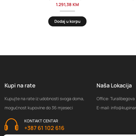
1.291,38
KM
Dodaj u korpu
Kupi na rate
Naša Lokacija
Kupujte na rate iz udobnosti svoga doma,
Office: Turalibegova
mogućnost kupovine do 36 mjeseci
E-mail: info@kupina
KONTAKT CENTAR
+387 61 102 616