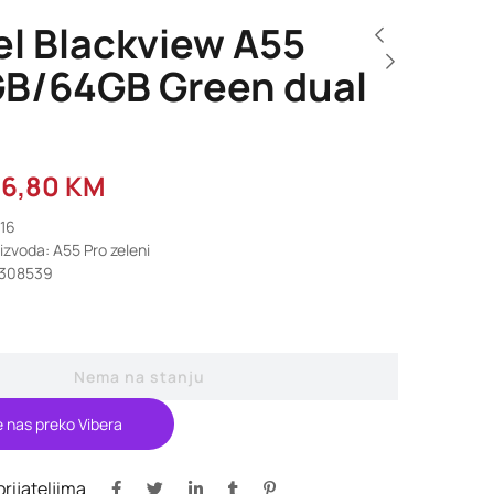
el Blackview A55
GB/64GB Green dual
66,80
KM
516
izvoda: A55 Pro zeleni
8308539
Nema na stanju
e nas preko Vibera
 prijateljima