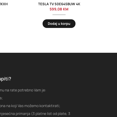
UXXH
TESLA TV 50E645BUW 4K
SA
599,08
KM
Dodaj u korpu
piti?
nu na rate potrebno Vam je:
a;
fona na koji Vas možemo kontaktirati;
jesećna primanja (3 platne list od plate, 3