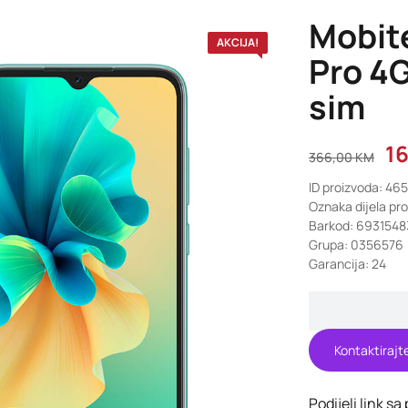
Mobit
AKCIJA!
Pro 4
sim
1
366,00
KM
ID proizvoda: 46
Oznaka dijela pro
Barkod: 693154
Grupa: 0356576
Garancija: 24
Kontaktirajt
Podijeli link sa