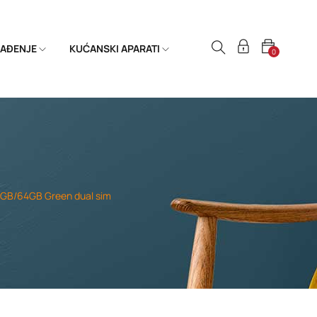
HLAĐENJE
KUĆANSKI APARATI
0
4GB/64GB Green dual sim