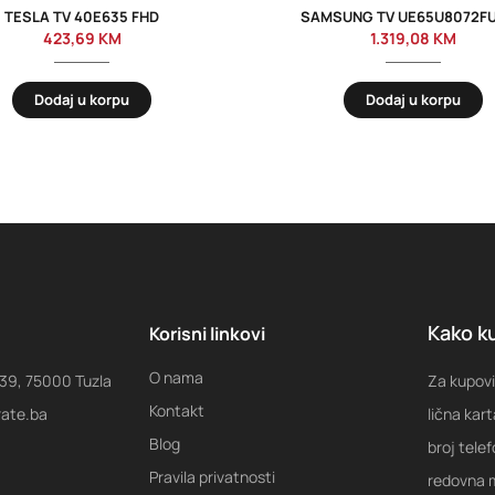
TESLA TV 40E635 FHD
SAMSUNG TV UE65U8072F
423,69
KM
1.319,08
KM
Dodaj u korpu
Dodaj u korpu
Kako ku
Korisni linkovi
O nama
 39, 75000 Tuzla
Za kupovi
Kontakt
rate.ba
lična kart
Blog
broj tele
Pravila privatnosti
redovna m