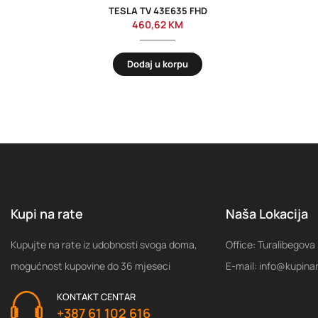
TESLA TV 43E635 FHD
460,62
KM
Dodaj u korpu
Kupi na rate
Naša Lokacija
Kupujte na rate iz udobnosti svoga doma,
Office: Turalibegova
mogućnost kupovine do 36 mjeseci
E-mail: info@kupina
KONTAKT CENTAR
+387 61 102 616