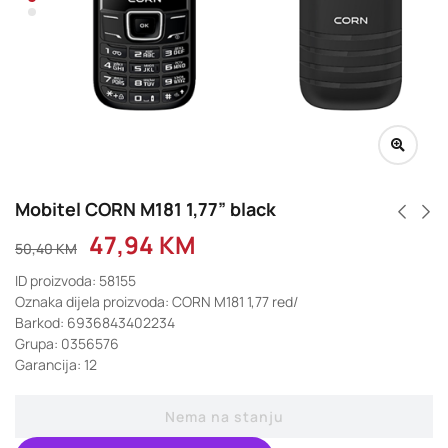
Mobitel CORN M181 1,77” black
47,94
KM
50,40
KM
ID proizvoda: 58155
Oznaka dijela proizvoda: CORN M181 1,77 red/
Barkod: 6936843402234
Grupa: 0356576
Garancija: 12
Nema na stanju