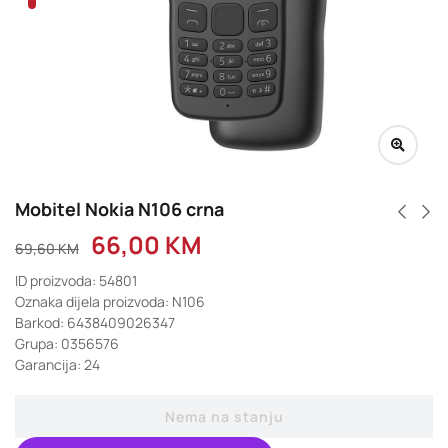
Mobitel Nokia N106 crna
66,00
KM
69,60
KM
ID proizvoda: 54801
Oznaka dijela proizvoda: N106
Barkod: 6438409026347
Grupa: 0356576
Garancija: 24
Nema na stanju