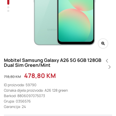
Mobitel Samsung Galaxy A26 5G 6GB 128GB
Dual Sim Green/Mint
478,80
KM
718,80
KM
ID proizvoda: 59790
Oznaka dijela proizvoda: A26 128 green
Barkod: 8806097075073
Grupa: 0356576
Garancija: 24