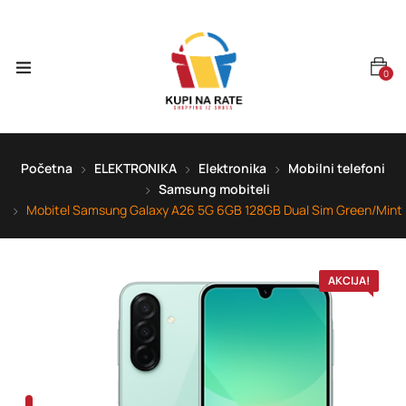
0
Početna
ELEKTRONIKA
Elektronika
Mobilni telefoni
Samsung mobiteli
Mobitel Samsung Galaxy A26 5G 6GB 128GB Dual Sim Green/Mint
AKCIJA!