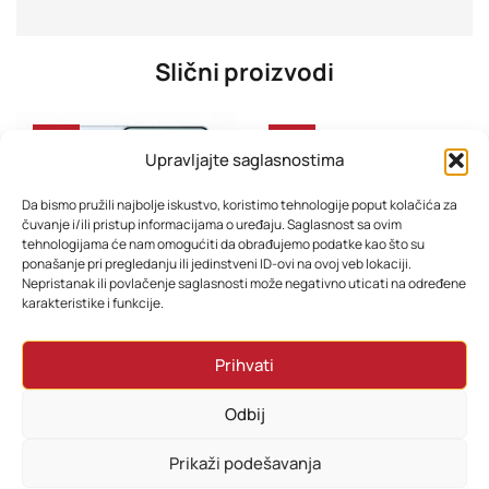
Slični proizvodi
-33%
-33%
Upravljajte saglasnostima
Da bismo pružili najbolje iskustvo, koristimo tehnologije poput kolačića za
čuvanje i/ili pristup informacijama o uređaju. Saglasnost sa ovim
tehnologijama će nam omogućiti da obrađujemo podatke kao što su
ponašanje pri pregledanju ili jedinstveni ID-ovi na ovoj veb lokaciji.
Nepristanak ili povlačenje saglasnosti može negativno uticati na određene
karakteristike i funkcije.
Mobitel Samsung S26 12GB 256GB Sky Blue
Mobitel Samsung S26 12GB 256GB Cobalt Violet
Prihvati
2.314,80
KM
2.314,80
KM
1.858,80
KM
1.858,80
KM
Odbij
Dodaj u korpu
Dodaj u korpu
Prikaži podešavanja