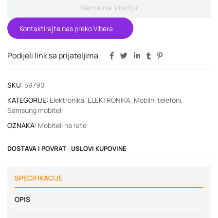
Nema na stanju
Kontaktirajte nas preko Vibera
Podijeli link sa prijateljima
SKU:
59790
KATEGORIJE:
Elektronika
,
ELEKTRONIKA
,
Mobilni telefoni
,
Samsung mobiteli
OZNAKA:
Mobiteli na rate
DOSTAVA I POVRAT
USLOVI KUPOVINE
SPECIFIKACIJE
OPIS