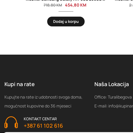
454,80
KM
718,80
KM
2
Dodaj u korpu
Kupi na rate
Naša Lokacija
Kupujte na rate iz udobnosti svoga doma,
Office: Turalibegova
mogućnost kupovine do 36 mjeseci
E-mail: info@kupina
KONTAKT CENTAR
+387 61 102 616