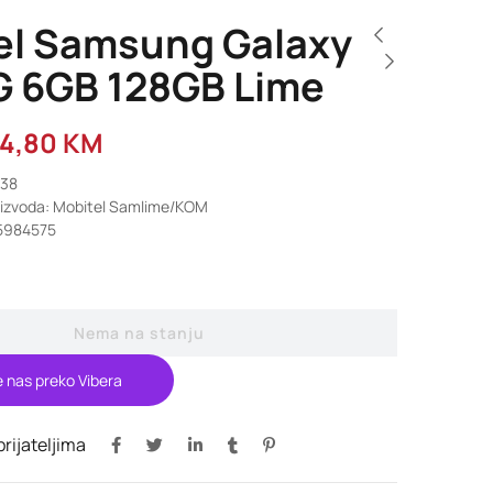
el Samsung Galaxy
G 6GB 128GB Lime
74,80
KM
838
oizvoda: Mobitel Samlime/KOM
5984575
Nema na stanju
e nas preko Vibera
 prijateljima