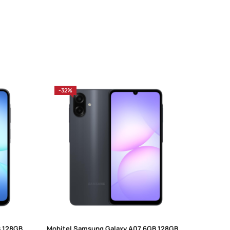
-32%
-23%
Mobitel Samsung Galaxy A17 4GB 128GB Dual Sim Black
Mobitel Samsung Galaxy A07 6GB 128GB Black