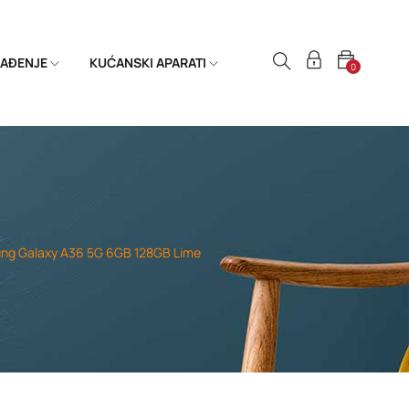
HLAĐENJE
KUĆANSKI APARATI
0
ng Galaxy A36 5G 6GB 128GB Lime