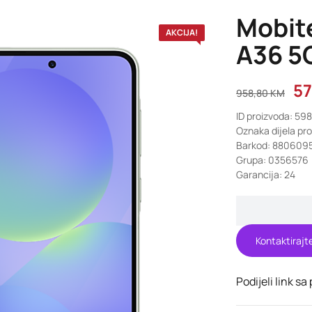
Mobit
AKCIJA!
A36 5
5
958,80
KM
ID proizvoda: 59
Oznaka dijela pr
Barkod: 880609
Grupa: 0356576
Garancija: 24
Kontaktirajt
Podijeli link sa