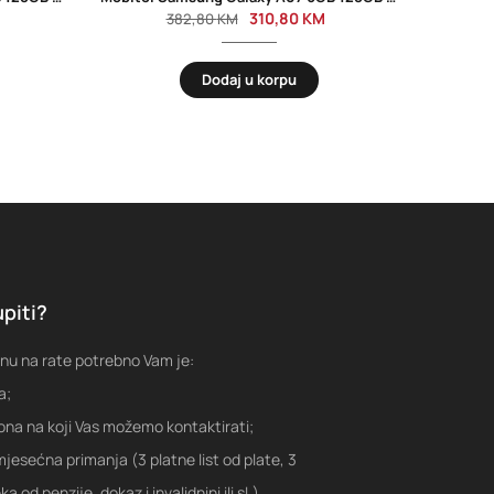
310,80
KM
382,80
KM
Dodaj u korpu
piti?
nu na rate potrebno Vam je:
a;
fona na koji Vas možemo kontaktirati;
jesećna primanja (3 platne list od plate, 3
a od penzije, dokaz i invalidnini ili sl.)