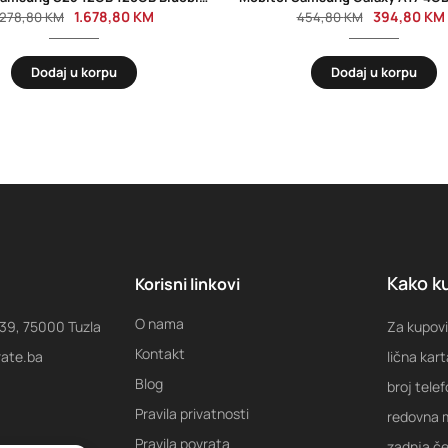
1.678,80
KM
394,80
KM
.278,80
KM
454,80
KM
Dodaj u korpu
Dodaj u korpu
Kako ku
Korisni linkovi
O nama
 39, 75000 Tuzla
Za kupovi
Kontakt
rate.ba
lična kart
Blog
broj tele
Pravila privatnosti
redovna m
Pravila povrata
zadnja ček