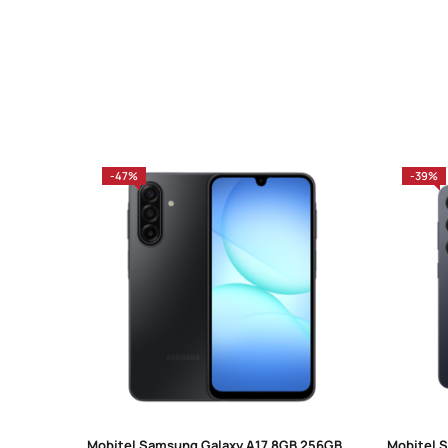
-47%
-39%
Mobitel Samsung Galaxy A17 8GB 256GB Dual Sim Black