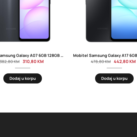
Mobitel Samsung Galaxy A07 6GB 128GB Black
310,80
KM
442,80
KM
382,80
KM
478,80
KM
Dodaj u korpu
Dodaj u korpu