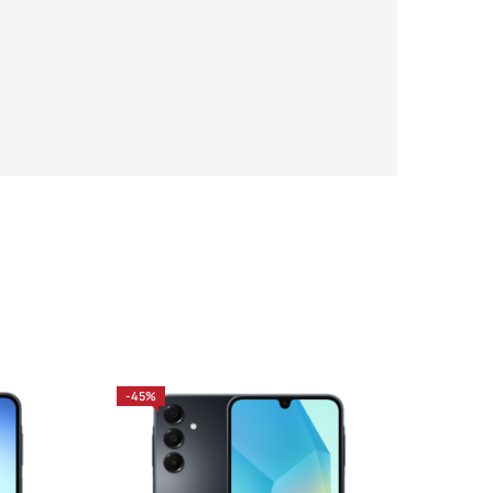
-45%
-36%