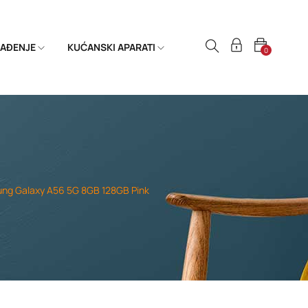
HLAĐENJE
KUĆANSKI APARATI
0
ng Galaxy A56 5G 8GB 128GB Pink