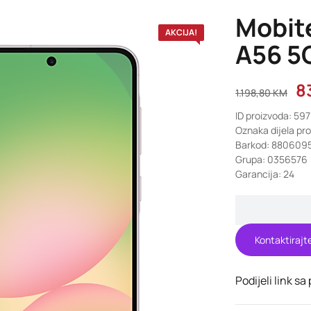
Mobit
AKCIJA!
A56 5
8
1.198,80
KM
ID proizvoda: 597
Oznaka dijela pr
Barkod: 880609
Grupa: 0356576
Garancija: 24
Kontaktirajt
Podijeli link sa