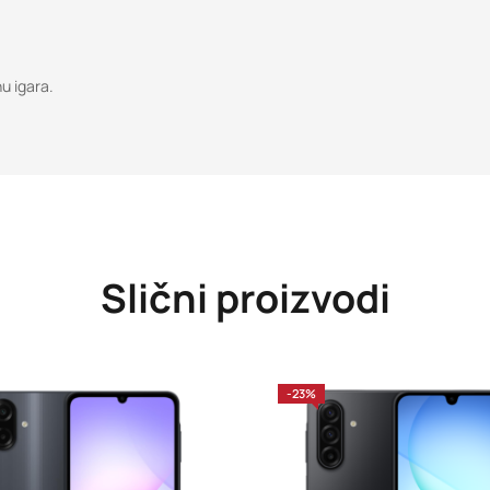
u igara.
Slični proizvodi
-23%