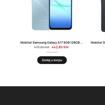
Mobitel Samsung Galaxy A17 6GB 128GB Dual Sim Light Blue
442,80
KM
478,80
KM
Dodaj u korpu