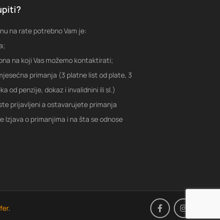
piti?
nu na rate potrebno Vam je:
a;
fona na koji Vas možemo kontaktirati;
jesećna primanja (3 platne list od plate, 3
a od penzije, dokaz i invalidnini ili sl.)
ste prijavljeni a ostavarujete primanja
je Izjava o primanjima i na šta se odnose
fer
.