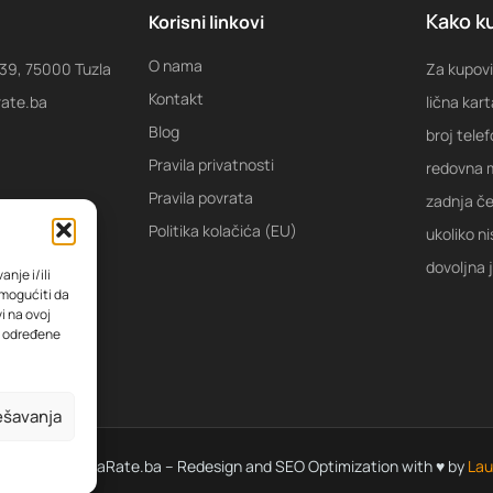
Kako ku
Korisni linkovi
O nama
 39, 75000 Tuzla
Za kupovi
Kontakt
rate.ba
lična kart
Blog
broj tele
Pravila privatnosti
redovna m
Pravila povrata
zadnja ček
Politika kolačića (EU)
ukoliko ni
dovoljna 
nje i/ili
omogućiti da
i na ovoj
na određene
ešavanja
 © 2022 KupiNaRate.ba – Redesign and SEO Optimization with ♥ by
Lau