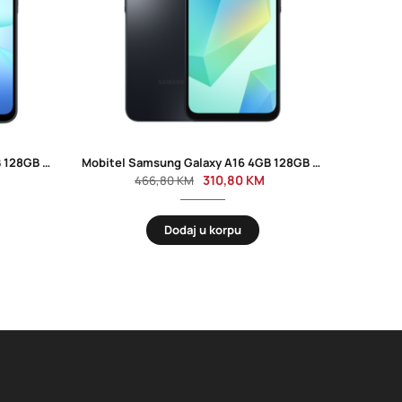
Mobitel Samsung Galaxy A17 6GB 128GB Dual Sim Black
Mobitel Samsung Galaxy A16 4GB 128GB Dual Sim Black
310,80
KM
466,80
KM
Dodaj u korpu