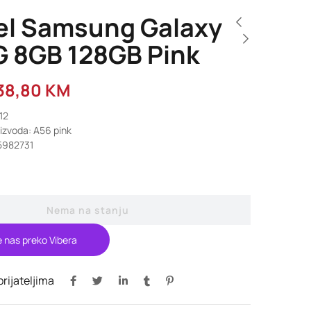
el Samsung Galaxy
G 8GB 128GB Pink
38,80
KM
12
oizvoda: A56 pink
5982731
Nema na stanju
e nas preko Vibera
 prijateljima