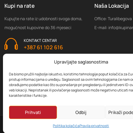
Kupi na rate
Naša Lokacija
Kupujte na rate iz udobnosti svoga doma,
Office: Turalibegova
mogućnost kupovine do 36 mjeseci
E-mail: info@kupina
KONTAKT CENTAR
+387 61 102 616
Upravljajte saglasnostima
Da bismo pružili najbolje iskustvo, koristimo tehnologije poput kolačića za čuva
pristup informacijama o uređaju. Saglasnost sa ovim tehnologijama će nam 
obrađujemo podatke kao što su ponašanje pri pregledanju ili jedinstveni ID-ov
veb lokaciji. Nepristanak ili povlačenje saglasnosti može negativno uticati 
karakteristike i funkcije.
Prihvati
Odbij
Prikaži pod
Copyright
Politika kolačića
Pravila privatnosti