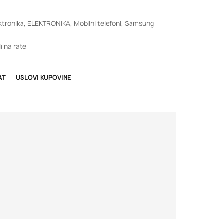
ktronika
,
ELEKTRONIKA
,
Mobilni telefoni
,
Samsung
i na rate
AT
USLOVI KUPOVINE