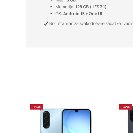
Memorija:
128 GB (UFS 3.1)
OS:
Android 15 + One UI
Brz i stabilan za svakodnevne zadatke i većin
-23%
-32%