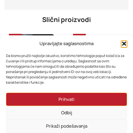
Slični proizvodi
-32%
-33%
Upravljajte saglasnostima
Da bismo pružili najbolje iskustvo, koristimo tehnologije poput kolačića za
čuvanje i/ili pristup informacijama o uređaju. Saglasnost sa ovim
tehnologijama će nam omogućiti da obrađujemo podatke kao što su
ponašanje pri pregledanju ili jedinstveni ID-ovi na ovoj veb lokaciji.
Nepristanak ili povlačenje saglasnosti može negativno uticati na određene
karakteristike i funkcije.
Mobitel Samsung Galaxy A07 6GB 128GB Black
Mobitel Samsung S26 12GB 256GB Cobalt Violet
Prihvati
382,80
KM
2.314,80
KM
310,80
KM
1.858,80
KM
Odbij
Dodaj u korpu
Dodaj u korpu
Prikaži podešavanja