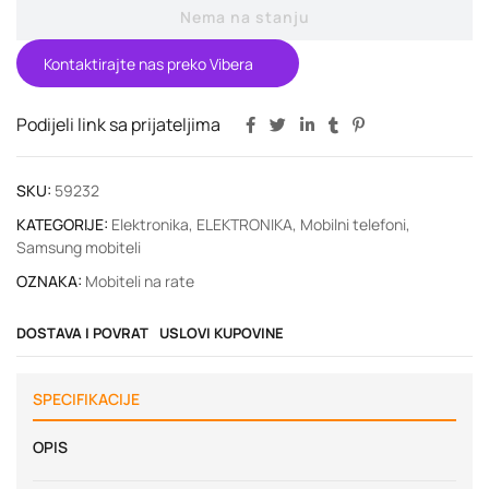
Nema na stanju
Kontaktirajte nas preko Vibera
Podijeli link sa prijateljima
SKU:
59232
KATEGORIJE:
Elektronika
,
ELEKTRONIKA
,
Mobilni telefoni
,
Samsung mobiteli
OZNAKA:
Mobiteli na rate
DOSTAVA I POVRAT
USLOVI KUPOVINE
SPECIFIKACIJE
OPIS