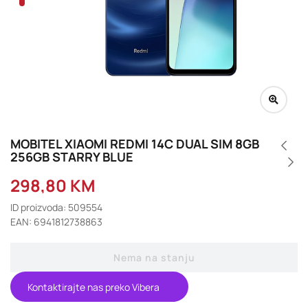
MOBITEL XIAOMI REDMI 14C DUAL SIM 8GB
256GB STARRY BLUE
298,80
KM
ID proizvoda: 509554
EAN: 6941812738863
Nema na stanju
Kontaktirajte nas preko Vibera