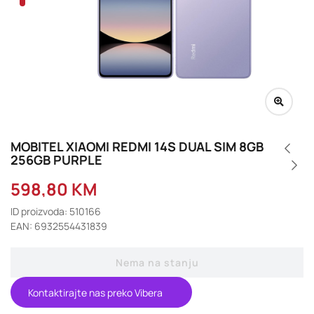
MOBITEL XIAOMI REDMI 14S DUAL SIM 8GB
256GB PURPLE
598,80
KM
ID proizvoda: 510166
EAN: 6932554431839
Nema na stanju
Kontaktirajte nas preko Vibera