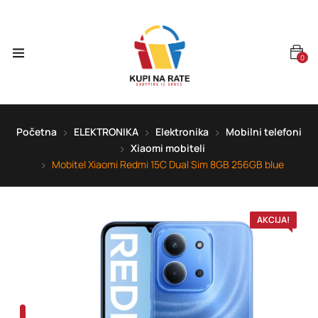
0
Početna
ELEKTRONIKA
Elektronika
Mobilni telefoni
Xiaomi mobiteli
Mobitel Xiaomi Redmi 15C Dual Sim 8GB 256GB blue
AKCIJA!