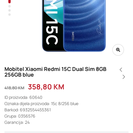
Mobitel Xiaomi Redmi 15C Dual Sim 8GB
256GB blue
358,80
KM
418,80
KM
ID proizvoda: 60640
Oznaka dijela proizvoda: 15c 8/256 blue
Barkod: 6932554455361
Grupa: 0356576
Garancija: 24