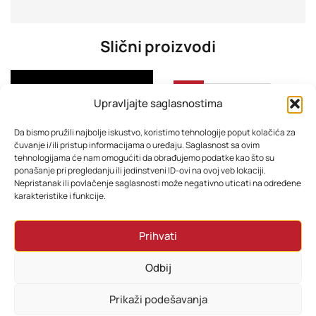
Slični proizvodi
-25%
Upravljajte saglasnostima
Da bismo pružili najbolje iskustvo, koristimo tehnologije poput kolačića za
čuvanje i/ili pristup informacijama o uređaju. Saglasnost sa ovim
tehnologijama će nam omogućiti da obrađujemo podatke kao što su
ponašanje pri pregledanju ili jedinstveni ID-ovi na ovoj veb lokaciji.
Nepristanak ili povlačenje saglasnosti može negativno uticati na određene
karakteristike i funkcije.
Xiaomi Poco F8 Pro 5G 5G 12GB 512GB Blue EU
Mobitel Xiaomi Redmi Note 15 Pro+ 12GB 512GB Black
Prihvati
1.430,68
KM
1.198,80
KM
1.078,80
KM
Odbij
Dodaj u korpu
Dodaj u korpu
Prikaži podešavanja