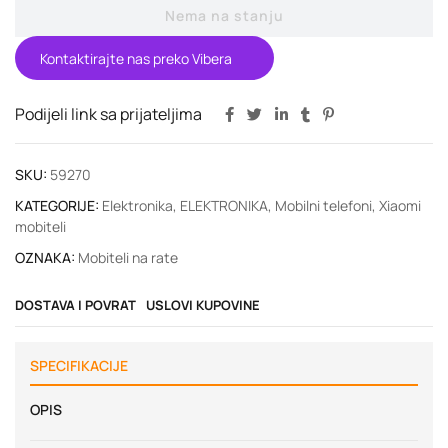
Nema na stanju
Kontaktirajte nas preko Vibera
Podijeli link sa prijateljima
SKU:
59270
KATEGORIJE:
Elektronika
,
ELEKTRONIKA
,
Mobilni telefoni
,
Xiaomi
mobiteli
OZNAKA:
Mobiteli na rate
DOSTAVA I POVRAT
USLOVI KUPOVINE
SPECIFIKACIJE
OPIS