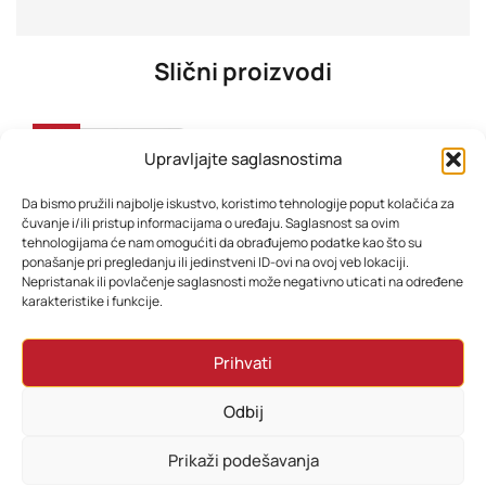
Slični proizvodi
-26%
Upravljajte saglasnostima
Da bismo pružili najbolje iskustvo, koristimo tehnologije poput kolačića za
čuvanje i/ili pristup informacijama o uređaju. Saglasnost sa ovim
tehnologijama će nam omogućiti da obrađujemo podatke kao što su
ponašanje pri pregledanju ili jedinstveni ID-ovi na ovoj veb lokaciji.
Nepristanak ili povlačenje saglasnosti može negativno uticati na određene
karakteristike i funkcije.
Mobitel Xiaomi Redmi Note 15 Pro+ 8GB 256GB Black
Xiaomi Poco C85 8GB 256GB Purple EU
Prihvati
1.078,80
KM
363,64
KM
958,80
KM
Odbij
Dodaj u korpu
Dodaj u korpu
Prikaži podešavanja