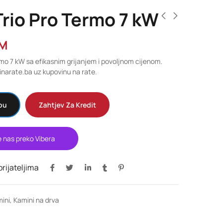
rio Pro Termo 7 kW
M
rmo 7 kW sa efikasnim grijanjem i povoljnom cijenom.
narate.ba uz kupovinu na rate.
pu
Zahtjev Za Kredit
e nas preko Vibera
 prijateljima
ini
,
Kamini na drva