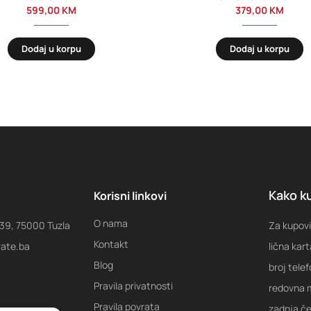
599,00
KM
379,00
KM
Dodaj u korpu
Dodaj u korpu
Kako ku
Korisni linkovi
O nama
 39, 75000 Tuzla
Za kupovi
Kontakt
rate.ba
lična kart
Blog
broj tele
Pravila privatnosti
redovna m
Pravila povrata
zadnja ček