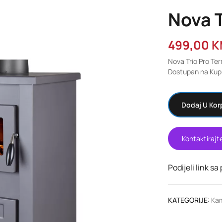
Nova T
499,00
K
Nova Trio Pro Te
Dostupan na Kupi
Dodaj U Kor
Kontaktirajt
Podijeli link sa
KATEGORIJE:
Kam