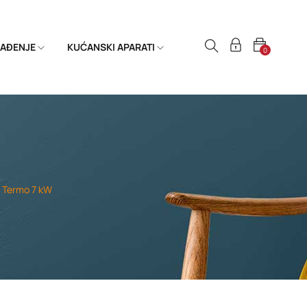
HLAĐENJE
KUĆANSKI APARATI
0
o Termo 7 kW