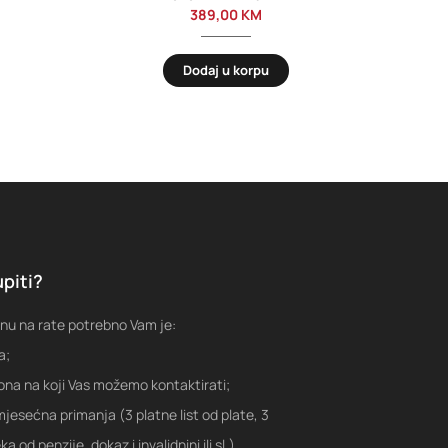
389,00
KM
Dodaj u korpu
piti?
nu na rate potrebno Vam je:
a;
fona na koji Vas možemo kontaktirati;
jesećna primanja (3 platne list od plate, 3
a od penzije, dokaz i invalidnini ili sl.)