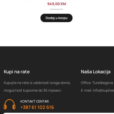
949,00
KM
Dodaj u korpu
Kupi na rate
Naša Lokacija
Kupujte na rate iz udobnosti svoga doma,
Office: Turalibegova
mogućnost kupovine do 36 mjeseci
E-mail: info@kupina
KONTAKT CENTAR
+387 61 102 616