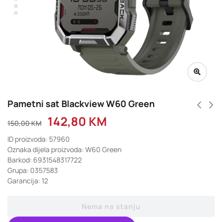
Pametni sat Blackview W60 Green
142,80
KM
150,00
KM
ID proizvoda: 57960
Oznaka dijela proizvoda: W60 Green
Barkod: 6931548317722
Grupa: 0357583
Garancija: 12
Nema na stanju