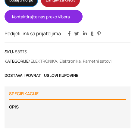
Dodaj U Korpu
Zahtjev Za Kredit
Kontaktirajte nas preko Vibera
Podijeli link sa prijateljima
SKU:
58373
KATEGORIJE:
ELEKTRONIKA
,
Elektronika
,
Pametni satovi
DOSTAVA I POVRAT
USLOVI KUPOVINE
SPECIFIKACIJE
OPIS