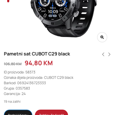
Pametni sat CUBOT C29 black
94,80
KM
106,80
KM
ID proizvoda: 58373
Oznaka dijela proizvoda: CUBOT C29 black
Barkod: 06924136723333
Grupa: 0357583
Garancija: 24
19 na zalihi