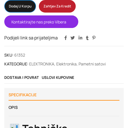
Dodaj U Korpu
Zahtjev Za Kredit
Kontaktirajte nas preko Vibera
Podijeli link sa prijateljima
SKU:
61352
KATEGORIJE:
ELEKTRONIKA
,
Elektronika
,
Pametni satovi
DOSTAVA I POVRAT
USLOVI KUPOVINE
SPECIFIKACIJE
OPIS