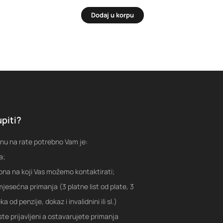
Dodaj u korpu
piti?
nu na rate potrebno Vam je:
a;
fona na koji Vas možemo kontaktirati;
jesećna primanja (3 platne list od plate, 3
a od penzije, dokaz i invalidnini ili sl.)
ste prijavljeni a ostavarujete primanja