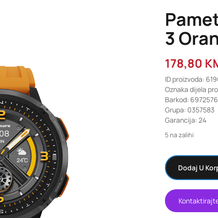
Pamet
3 Ora
178,80
K
ID proizvoda: 61
Oznaka dijela pr
Barkod: 6972576
Grupa: 0357583
Garancija: 24
5 na zalihi
Dodaj U Kor
Kontaktirajt