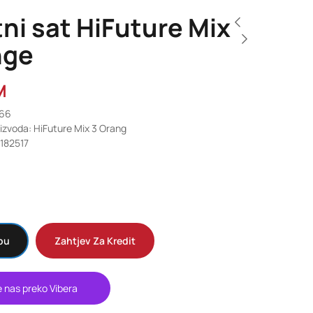
ni sat HiFuture Mix
nge
M
966
oizvoda: HiFuture Mix 3 Orang
182517
pu
Zahtjev Za Kredit
e nas preko Vibera