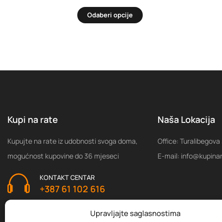
Odaberi opcije
Kupi na rate
Naša Lokacija
Kupujte na rate iz udobnosti svoga doma,
Office: Turalibegova
mogućnost kupovine do 36 mjeseci
E-mail: info@kupina
KONTAKT CENTAR
+387 61 102 616
Upravljajte saglasnostima