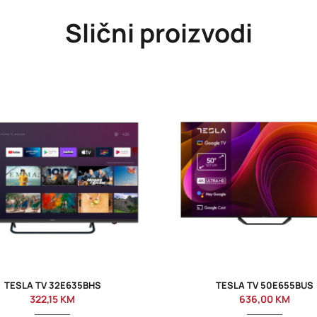
Slični proizvodi
TESLA TV 32E635BHS
TESLA TV 50E655BUS
322,15
KM
636,00
KM