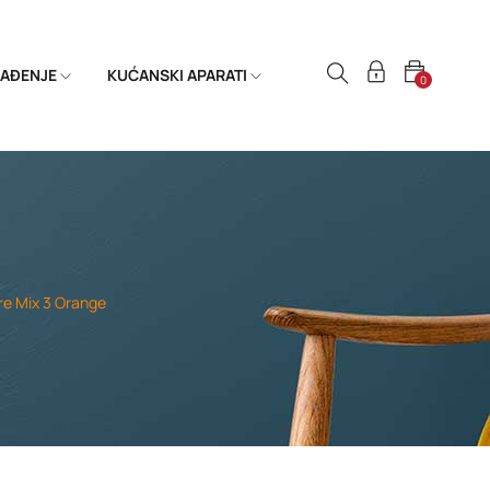
HLAĐENJE
KUĆANSKI APARATI
0
re Mix 3 Orange