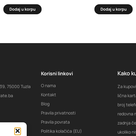
Dodaj u korpu
Dodaj u korpu
Kako ku
Korisni linkovi
O nama
 39, 75000 Tuzla
Za kupovi
Kontakt
rate.ba
lična kart
Blog
broj tele
Pravila privatnosti
redovna m
Pravila povrata
zadnja ček
Politika kolačića (EU)
ukoliko ni