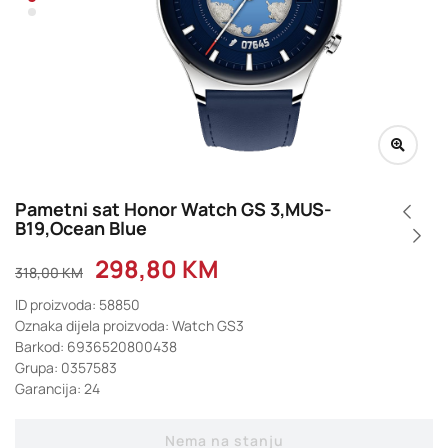
Pametni sat Honor Watch GS 3,MUS-
B19,Ocean Blue
298,80
KM
318,00
KM
ID proizvoda: 58850
Oznaka dijela proizvoda: Watch GS3
Barkod: 6936520800438
Grupa: 0357583
Garancija: 24
Nema na stanju