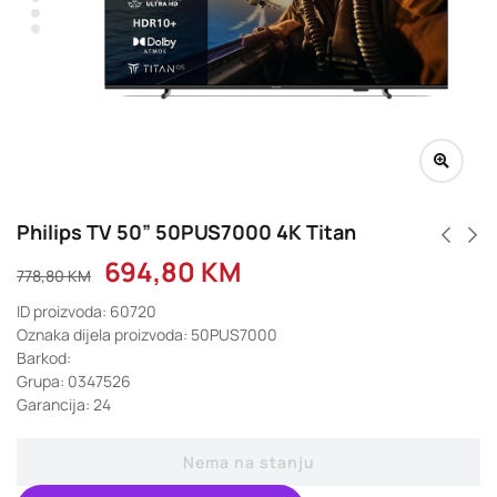
Philips TV 50” 50PUS7000 4K Titan
694,80
KM
778,80
KM
ID proizvoda: 60720
Oznaka dijela proizvoda: 50PUS7000
Barkod:
Grupa: 0347526
Garancija: 24
Nema na stanju