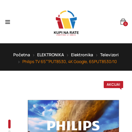
0
Početna
ELEKTRONIKA
Elektronika
Televizori
Philips TV 65””PUT8530, 4K Google, 65PUT8530/10
AKCIJA!