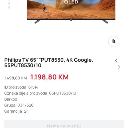
Philips TV 65””PUT8530, 4K Google,
65PUT8530/10
1.198,80
KM
1.498,80
KM
ID proizvoda: 61514
Oznaka dijela proizvoda: 65PUT8530/10
Barkod:
Grupa: 0347526
Garancija: 24
Nema na stanju