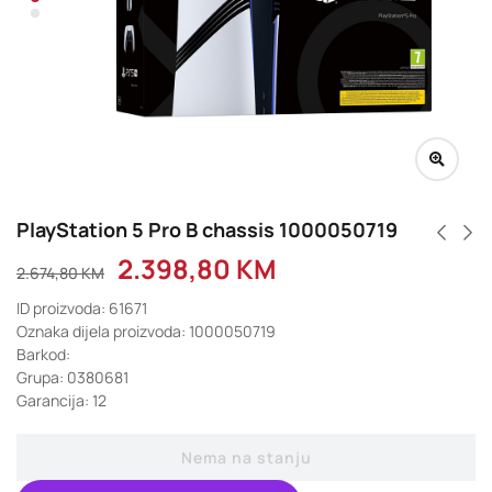
PlayStation 5 Pro B chassis 1000050719
2.398,80
KM
2.674,80
KM
ID proizvoda: 61671
Oznaka dijela proizvoda: 1000050719
Barkod:
Grupa: 0380681
Garancija: 12
Nema na stanju