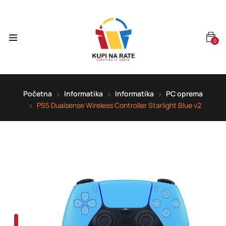
0
Početna
Informatika
Informatika
PC oprema
PS5 Dualsense Wireless Controller Starlight Blue v2