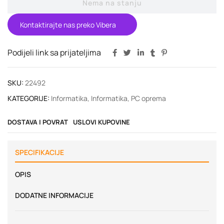
Nema na stanju
Kontaktirajte nas preko Vibera
Podijeli link sa prijateljima
SKU:
22492
KATEGORIJE:
Informatika
,
Informatika
,
PC oprema
DOSTAVA I POVRAT
USLOVI KUPOVINE
SPECIFIKACIJE
OPIS
DODATNE INFORMACIJE