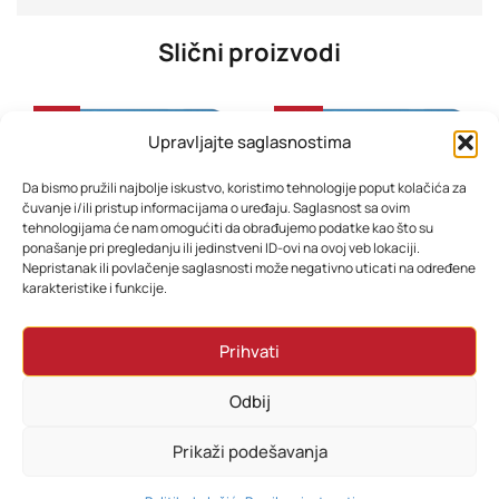
Slični proizvodi
-31%
-34%
Upravljajte saglasnostima
Da bismo pružili najbolje iskustvo, koristimo tehnologije poput kolačića za
čuvanje i/ili pristup informacijama o uređaju. Saglasnost sa ovim
tehnologijama će nam omogućiti da obrađujemo podatke kao što su
ponašanje pri pregledanju ili jedinstveni ID-ovi na ovoj veb lokaciji.
Nepristanak ili povlačenje saglasnosti može negativno uticati na određene
karakteristike i funkcije.
Tablet Blackview Tab 20 KIDS 10” Bubble Blue
Tablet Blackview Tab 60 Pro kids
Prihvati
375,70
KM
453,70
KM
336,70
KM
388,70
KM
Odbij
Dodaj u korpu
Dodaj u korpu
Prikaži podešavanja
0