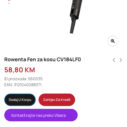
Rowenta Fen za kosu CV184LF0
58,80
KM
ID proizvoda: 560035
EAN: 3121040088371
Dodaj U Korpu
Zahtjev Za Kredit
Kontaktirajte nas preko Vibera