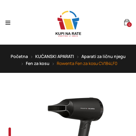
0
Početna
KUĆANSKI APARATI
Aparati za ličnu njegu
Fen za kosu
Rowenta Fen za kosu CV184LF0