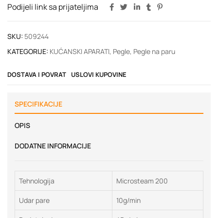
Podijeli link sa prijateljima
SKU:
509244
KATEGORIJE:
KUĆANSKI APARATI
,
Pegle
,
Pegle na paru
DOSTAVA I POVRAT
USLOVI KUPOVINE
SPECIFIKACIJE
OPIS
DODATNE INFORMACIJE
Tehnologija
Microsteam 200
Udar pare
10g/min