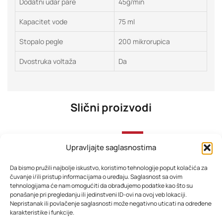
Dodatni udar pare
45g/min
Kapacitet vode
75 ml
Stopalo pegle
200 mikrorupica
Dvostruka voltaža
Da
Slični proizvodi
-37%
Upravljajte saglasnostima
Da bismo pružili najbolje iskustvo, koristimo tehnologije poput kolačića za
čuvanje i/ili pristup informacijama o uređaju. Saglasnost sa ovim
tehnologijama će nam omogućiti da obrađujemo podatke kao što su
ponašanje pri pregledanju ili jedinstveni ID-ovi na ovoj veb lokaciji.
Nepristanak ili povlačenje saglasnosti može negativno uticati na određene
karakteristike i funkcije.