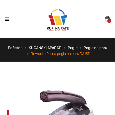
0
Početna
KUĆANSKI APARATI
Pegle
Pegle na paru
Rowenta Putna pegla na paru DA1511