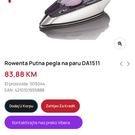
Rowenta Putna pegla na paru DA1511
83,88
KM
ID proizvoda: 509244
EAN: 4210101955888
Dodaj U Korpu
Zahtjev Za Kredit
Kontaktirajte nas preko Vibera