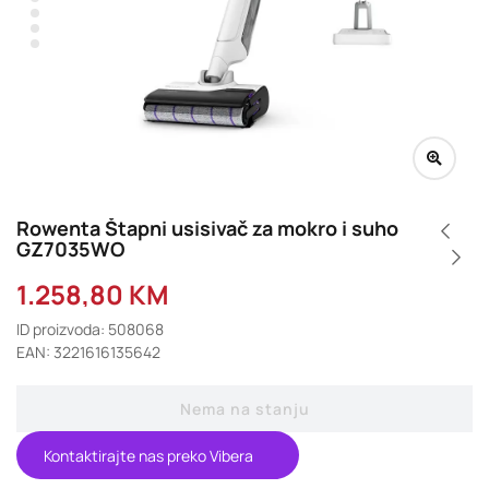
Rowenta Štapni usisivač za mokro i suho
GZ7035WO
1.258,80
KM
ID proizvoda: 508068
EAN: 3221616135642
Nema na stanju
Kontaktirajte nas preko Vibera