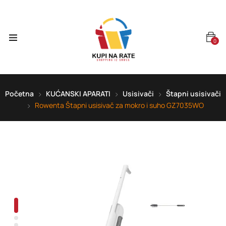
0
Početna
KUĆANSKI APARATI
Usisivači
Štapni usisivači
Rowenta Štapni usisivač za mokro i suho GZ7035WO