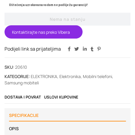
Oštećenja uzrokovana vodom ne podliježu garanciji!
Nema na stanju
Kontaktirajte nas preko Vibera
Podijeli link sa prijateljima
SKU:
20610
KATEGORIJE:
ELEKTRONIKA
,
Elektronika
,
Mobilni telefoni
,
Samsung mobiteli
DOSTAVA I POVRAT
USLOVI KUPOVINE
SPECIFIKACIJE
OPIS