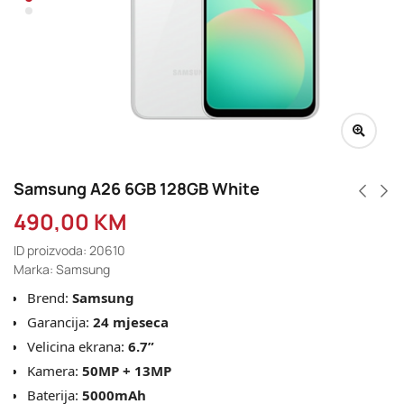
Samsung A26 6GB 128GB White
490,00
KM
ID proizvoda: 20610
Marka: Samsung
Brend:
Samsung
Garancija:
24 mjeseca
Velicina ekrana:
6.7”
Kamera:
50MP + 13MP
Baterija:
5000mAh