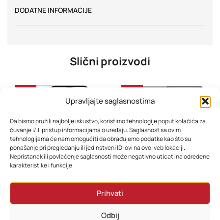
DODATNE INFORMACIJE
Slični proizvodi
-45%
-44%
Upravljajte saglasnostima
Da bismo pružili najbolje iskustvo, koristimo tehnologije poput kolačića za
čuvanje i/ili pristup informacijama o uređaju. Saglasnost sa ovim
tehnologijama će nam omogućiti da obrađujemo podatke kao što su
ponašanje pri pregledanju ili jedinstveni ID-ovi na ovoj veb lokaciji.
Nepristanak ili povlačenje saglasnosti može negativno uticati na određene
karakteristike i funkcije.
Mobitel Samsung Galaxy A16 4GB 128GB Dual Sim Silver/Gray
Mobitel Samsung S25 Ultra 12GB 512GB Titanium Black
Prihvati
466,80
KM
3.958,80
KM
310,80
KM
2.638,80
KM
Odbij