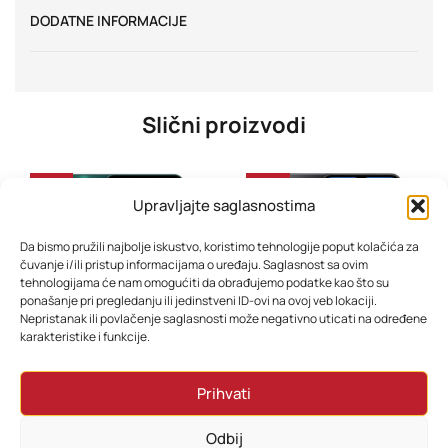
DODATNE INFORMACIJE
Slični proizvodi
-33%
-28%
Upravljajte saglasnostima
Da bismo pružili najbolje iskustvo, koristimo tehnologije poput kolačića za
čuvanje i/ili pristup informacijama o uređaju. Saglasnost sa ovim
tehnologijama će nam omogućiti da obrađujemo podatke kao što su
ponašanje pri pregledanju ili jedinstveni ID-ovi na ovoj veb lokaciji.
Nepristanak ili povlačenje saglasnosti može negativno uticati na određene
karakteristike i funkcije.
Mobitel Samsung Galaxy A07 4GB 128GB Green
Mobitel Samsung Galaxy A17 4GB 128GB Dual Sim Black
Prihvati
358,80
KM
454,80
KM
286,80
KM
394,80
KM
Odbij