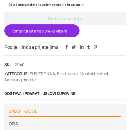
Oštećenja uzrokovana vodom ne podliježu garanciji!
Nema na stanju
Kontaktirajte nas preko Vibera
Podijeli link sa prijateljima
SKU:
21140
KATEGORIJE:
ELEKTRONIKA
,
Elektronika
,
Mobilni telefoni
,
Samsung mobiteli
DOSTAVA I POVRAT
USLOVI KUPOVINE
SPECIFIKACIJE
OPIS