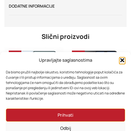
DODATNE INFORMACIJE
Slični proizvodi
-33%
-28%
Upravljajte saglasnostima
Da bismo pružili najbolje iskustvo, koristimo tehnologije poput kolačića za
čuvanje i/ili pristup informacijama o uređaju. Saglasnost sa ovim
tehnologijama će nam omogućiti da obrađujemo podatke kao što su
ponašanje pri pregledanju ili jedinstveni ID-ovi na ovoj veb lokaciji.
Nepristanak ili povlačenje saglasnosti može negativno uticati na određene
karakteristike i funkcije.
Mobitel Samsung S26 12GB 256GB Sky Blue
Mobitel Samsung Galaxy A17 4GB 128GB Dual Sim Black
Prihvati
2.314,80
KM
454,80
KM
1.858,80
KM
394,80
KM
Odbij