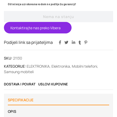
Oštećenja uzrokovana vodom ne podliježu garanciji!
Nema na stanju
Kontaktirajte nas preko Vibera
Podijeli link sa prijateljima
SKU:
21130
KATEGORIJE:
ELEKTRONIKA
,
Elektronika
,
Mobilni telefoni
,
Samsung mobiteli
DOSTAVA I POVRAT
USLOVI KUPOVINE
SPECIFIKACIJE
OPIS