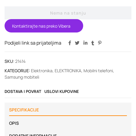
Nema na stanju
Kontaktirajte nas preko Vibera
Podijeli link sa prijateljima
SKU:
21414
KATEGORIJE:
Elektronika
,
ELEKTRONIKA
,
Mobilni telefoni
,
Samsung mobiteli
DOSTAVA I POVRAT
USLOVI KUPOVINE
SPECIFIKACIJE
OPIS
DODATNE INFORMACIJE