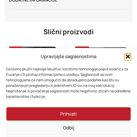
Slični proizvodi
-23%
-44%
Upravljajte saglasnostima
Da bismo pružili najbolje iskustvo, koristimo tehnologije poput kolačića za
čuvanje i/ili pristup informacijama o uređaju. Saglasnost sa ovim
tehnologijama će nam omogućiti da obrađujemo podatke kao što su
ponašanje pri pregledanju ili jedinstveni ID-ovi na ovoj veb lokaciji.
Nepristanak ili povlačenje saglasnosti može negativno uticati na određene
karakteristike i funkcije.
Mobitel Samsung Galaxy A17 6GB 128GB Dual Sim Black
Mobitel Samsung S25 Ultra 12GB 512GB Titanium Black
Prihvati
478,80
KM
3.958,80
KM
442,80
KM
2.638,80
KM
Odbij
Dodaj u korpu
Dodaj u korpu