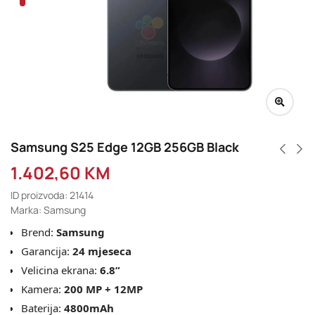
Samsung S25 Edge 12GB 256GB Black
1.402,60
KM
ID proizvoda: 21414
Marka: Samsung
Brend:
Samsung
Garancija:
24 mjeseca
Velicina ekrana:
6
.8”
Kamera:
200
MP + 12MP
Baterija:
4800
mAh