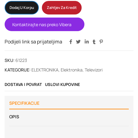
Dodaj U Korpu
Zahtjev Za Kredit
Kontaktirajte nas preko Vibera
Podijeli link sa prijateljima
SKU:
61223
KATEGORIJE:
ELEKTRONIKA
,
Elektronika
,
Televizori
DOSTAVA I POVRAT
USLOVI KUPOVINE
SPECIFIKACIJE
OPIS