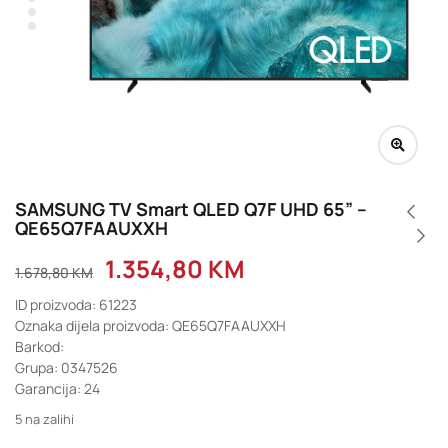
SAMSUNG TV Smart QLED Q7F UHD 65” –
QE65Q7FAAUXXH
1.354,80
KM
1.678,80
KM
ID proizvoda: 61223
Oznaka dijela proizvoda: QE65Q7FAAUXXH
Barkod:
Grupa: 0347526
Garancija: 24
5 na zalihi