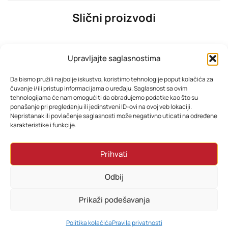
Slični proizvodi
Upravljajte saglasnostima
Da bismo pružili najbolje iskustvo, koristimo tehnologije poput kolačića za
čuvanje i/ili pristup informacijama o uređaju. Saglasnost sa ovim
tehnologijama će nam omogućiti da obrađujemo podatke kao što su
ponašanje pri pregledanju ili jedinstveni ID-ovi na ovoj veb lokaciji.
Nepristanak ili povlačenje saglasnosti može negativno uticati na određene
karakteristike i funkcije.
SAMSUNG TV UE65U8072FUXXH
SAMSUNG TV QE55Q7FAAUXXH
Prihvati
1.319,08
KM
1.291,38
KM
Odbij
Dodaj u korpu
Dodaj u korpu
Prikaži podešavanja
0
Politika kolačića
Pravila privatnosti
HOME
PRETRAŽI
KORPA
MOJ RAČUN