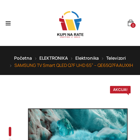
0
Početna
ELEKTRONIKA
Elektronika
Televizori
SAMSUNG TV Smart QLED Q7F UHD 65” – QE65Q7FAAUXXH
AKCIJA!