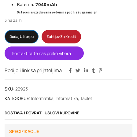
Baterija:
7040mAh
Oštećenja uzrokovana vodom ne podliježu garanciji!
3 na zalihi
Dodaj U Korpu
Zahtjev Za Kredit
Kontaktirajte nas preko Vibera
Podijeli link sa prijateljima
SKU:
22923
KATEGORIJE:
Informatika
,
Informatika
,
Tablet
DOSTAVA I POVRAT
USLOVI KUPOVINE
SPECIFIKACIJE