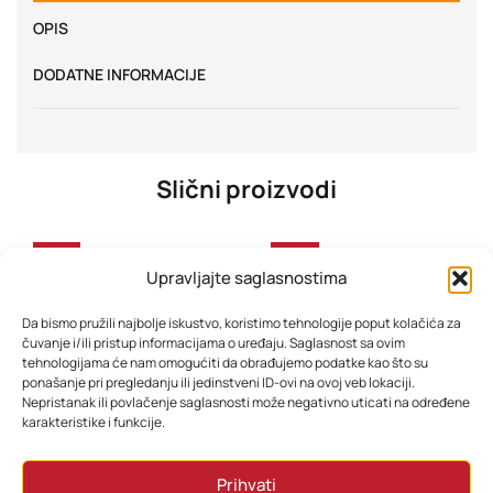
OPIS
DODATNE INFORMACIJE
Slični proizvodi
-32%
-36%
Upravljajte saglasnostima
Da bismo pružili najbolje iskustvo, koristimo tehnologije poput kolačića za
čuvanje i/ili pristup informacijama o uređaju. Saglasnost sa ovim
tehnologijama će nam omogućiti da obrađujemo podatke kao što su
ponašanje pri pregledanju ili jedinstveni ID-ovi na ovoj veb lokaciji.
Nepristanak ili povlačenje saglasnosti može negativno uticati na određene
karakteristike i funkcije.
Lenovo IdeaPad Slim 3 15IRH10 83K1009NSC
HP Probook 455 G10 AK9Q4AT 15.6” IPS FHD
Prihvati