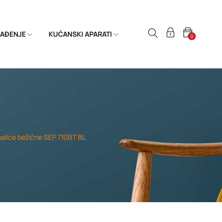
HLAĐENJE
KUĆANSKI APARATI
0
alice bežične SEP 710BT BL