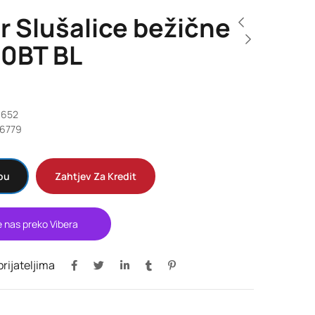
r Slušalice bežične
10BT BL
9652
6779
pu
Zahtjev Za Kredit
e nas preko Vibera
 prijateljima