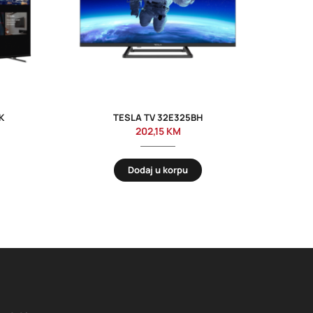
K
TESLA TV 32E325BH
SAM
202,15
KM
Dodaj u korpu