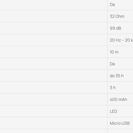
Da
32 Ohm
99 dB
20 Hz – 20 
10 m
Da
do 35 h
3 h
400 mAh
LED
Micro USB