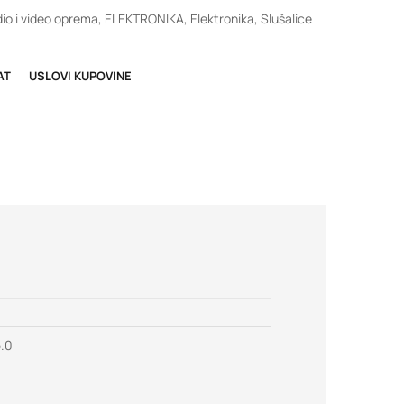
io i video oprema
,
ELEKTRONIKA
,
Elektronika
,
Slušalice
AT
USLOVI KUPOVINE
5.0