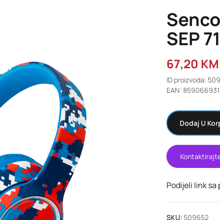
Senco
SEP 7
67,20
KM
ID proizvoda: 50
EAN: 859066931
Dodaj U Kor
Kontaktirajt
Podijeli link sa
SKU:
509652