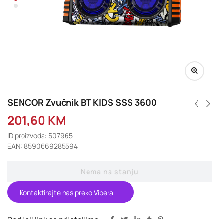
SENCOR Zvučnik BT KIDS SSS 3600
201,60
KM
ID proizvoda: 507965
EAN: 8590669285594
Nema na stanju
Kontaktirajte nas preko Vibera