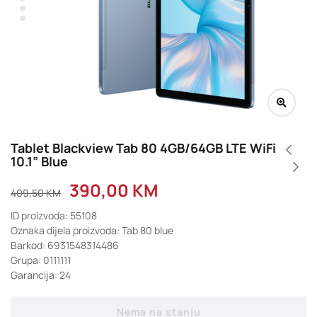
Tablet Blackview Tab 80 4GB/64GB LTE WiFi
10.1” Blue
390,00
KM
409,50
KM
ID proizvoda: 55108
Oznaka dijela proizvoda: Tab 80 blue
Barkod: 6931548314486
Grupa: 0111111
Garancija: 24
Nema na stanju