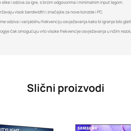
slike i odziva za igre, s brzim odgovorima i minimalnim input lagom.
ržavaju visok bandwidth i značajke za nove konzole i PC.
e odziva i varijabilnu frekvenciju osvježavanja kako bi igranje bilo glat
gije čak omogućuju vrlo visoke frekvencije osvježavanja u nižim rezol
Slični proizvodi