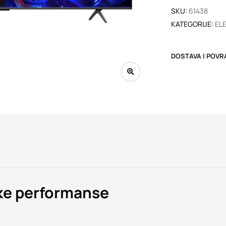
SKU:
61438
KATEGORIJE:
EL
DOSTAVA I POVR
ke performanse