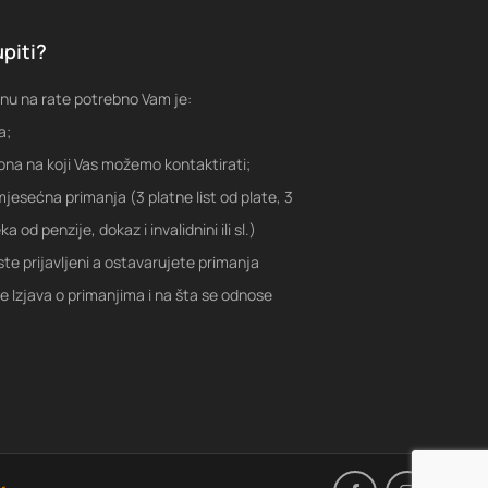
piti?
nu na rate potrebno Vam je:
a;
fona na koji Vas možemo kontaktirati;
jesećna primanja (3 platne list od plate, 3
a od penzije, dokaz i invalidnini ili sl.)
ste prijavljeni a ostavarujete primanja
je Izjava o primanjima i na šta se odnose