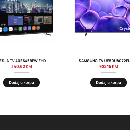
ESLA TV 40E645BFW FHD
SAMSUNG TV UE50U8072F
340,62
KM
922,15
KM
Dodaj u korpu
Dodaj u korpu