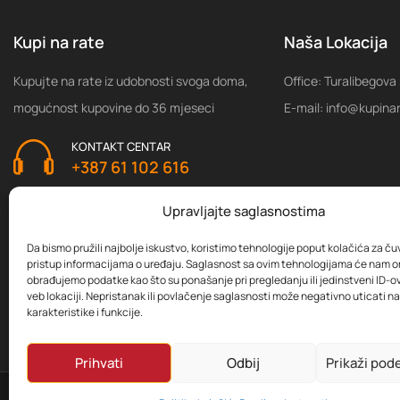
Kupi na rate
Naša Lokacija
Kupujte na rate iz udobnosti svoga doma,
Office: Turalibegova
mogućnost kupovine do 36 mjeseci
E-mail: info@kupina
KONTAKT CENTAR
+387 61 102 616
Upravljajte saglasnostima
Da bismo pružili najbolje iskustvo, koristimo tehnologije poput kolačića za čuva
pristup informacijama o uređaju. Saglasnost sa ovim tehnologijama će nam 
obrađujemo podatke kao što su ponašanje pri pregledanju ili jedinstveni ID-ov
veb lokaciji. Nepristanak ili povlačenje saglasnosti može negativno uticati 
karakteristike i funkcije.
Prihvati
Odbij
Prikaži pod