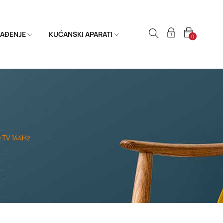
HLAĐENJE
KUĆANSKI APARATI
0
 TV 144Hz