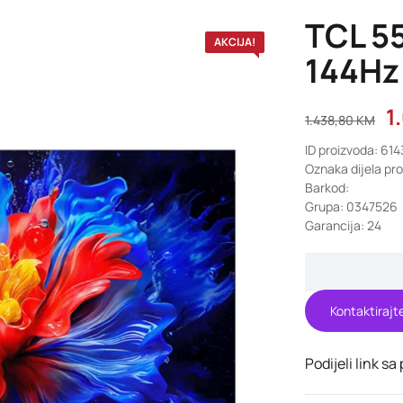
TCL 5
AKCIJA!
144Hz
1
1.438,80
KM
ID proizvoda: 61
Oznaka dijela pr
Barkod:
Grupa: 0347526
Garancija: 24
Kontaktirajt
Podijeli link sa