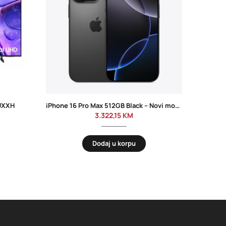
UXXH
iPhone 16 Pro Max 512GB Black – Novi model
SA
3.322,15
KM
Dodaj u korpu