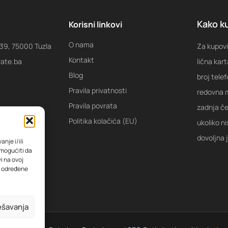
Kako ku
Korisni linkovi
O nama
 39, 75000 Tuzla
Za kupovi
Kontakt
rate.ba
lična kart
Blog
broj tele
Pravila privatnosti
redovna m
Pravila povrata
zadnja ček
Politika kolačića (EU)
ukoliko ni
dovoljna 
nje i/ili
omogućiti da
i na ovoj
na određene
ešavanja