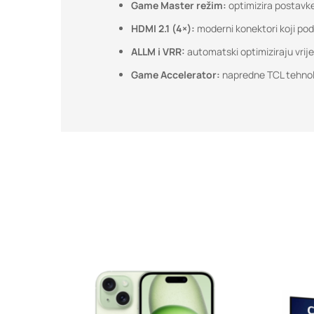
Game Master režim:
optimizira postavke 
HDMI 2.1 (4×):
moderni konektori koji pod
ALLM i VRR:
automatski optimiziraju vrijem
Game Accelerator:
napredne TCL tehnolo