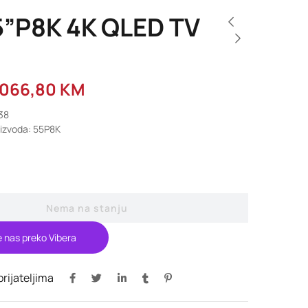
5”P8K 4K QLED TV
.066,80
KM
438
oizvoda: 55P8K
Nema na stanju
e nas preko Vibera
 prijateljima