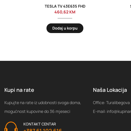
TESLA TV 43E635 FHD
460,62
KM
Dodaj u korpu
Kupi na rate
Naša Lokacija
Kupujte na rate iz udobnosti svoga doma,
Office: Turalibegova
mogućnost kupovine do 36 mjeseci
E-mail: info@kupina
KONTAKT CENTAR
+387 61 102 616