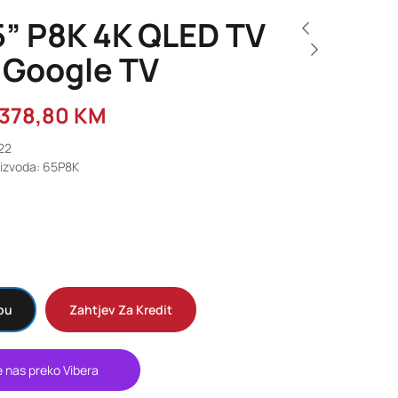
5” P8K 4K QLED TV
 Google TV
.378,80
KM
422
oizvoda: 65P8K
pu
Zahtjev Za Kredit
e nas preko Vibera