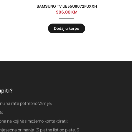
SAMSUNG TV UE55U8072FUXXH
TES
996,00
KM
Dodaj u korpu
piti?
nu na rate potrebno Vam je:
a;
fona na koji Vas možemo kontaktirati;
jesećna primanja (3 platne list od plate, 3