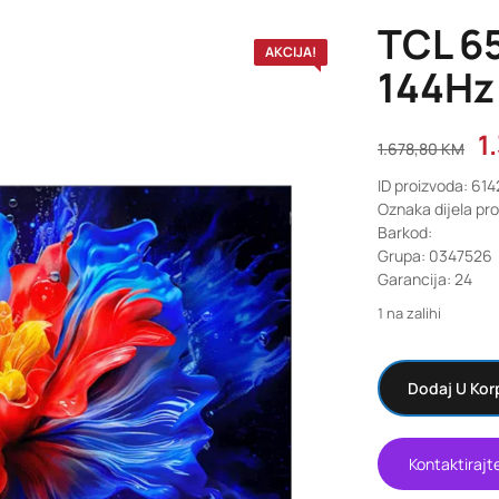
TCL 6
AKCIJA!
144Hz
1
1.678,80
KM
ID proizvoda: 61
Oznaka dijela pr
Barkod:
Grupa: 0347526
Garancija: 24
1 na zalihi
Dodaj U Kor
Kontaktirajt