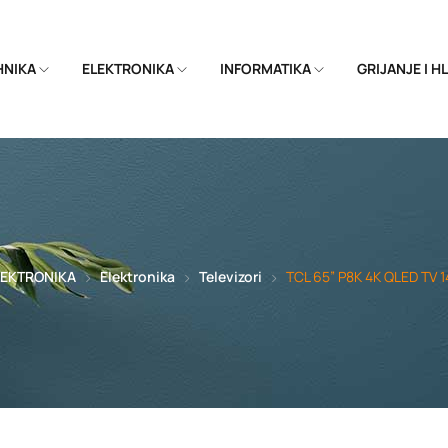
EHNIKA
ELEKTRONIKA
INFORMATIKA
GRIJANJE I 
LEKTRONIKA
Elektronika
Televizori
TCL 65” P8K 4K QLED TV 