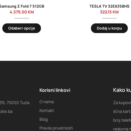
Samsung Z Fold 7 512GB
TESLA TV 32E635BHS
4.579,00
KM
322,15
KM
Odaberi opcije
Dodaj u korpu
Kako ku
Korisni linkovi
O nama
 39, 75000 Tuzla
Za kupovi
Kontakt
rate.ba
lična kart
Blog
broj tele
Pravila privatnosti
redovna m