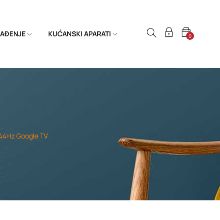
HLAĐENJE
KUĆANSKI APARATI
0
144Hz Google TV