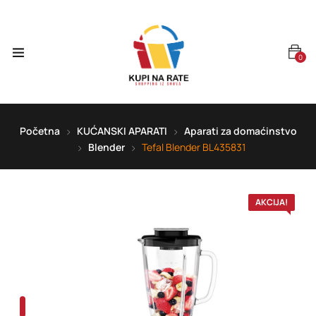
0
Početna
KUĆANSKI APARATI
Aparati za domaćinstvo
Blender
Tefal Blender BL435831
AKCIJA!