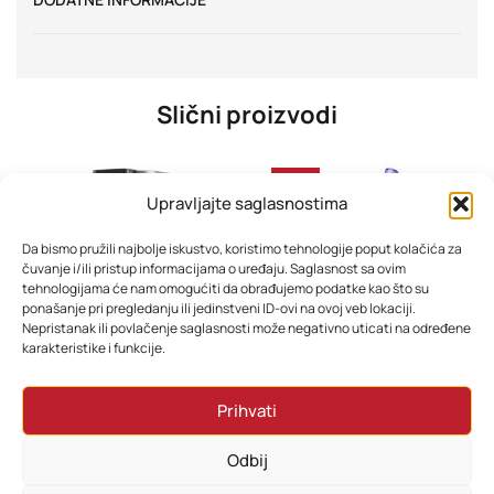
Slični proizvodi
-30%
Upravljajte saglasnostima
Da bismo pružili najbolje iskustvo, koristimo tehnologije poput kolačića za
čuvanje i/ili pristup informacijama o uređaju. Saglasnost sa ovim
tehnologijama će nam omogućiti da obrađujemo podatke kao što su
ponašanje pri pregledanju ili jedinstveni ID-ovi na ovoj veb lokaciji.
Nepristanak ili povlačenje saglasnosti može negativno uticati na određene
karakteristike i funkcije.
Ninja aparat za sladoled NC300EU
Usisivač Dyson V15 detect Absolute
Prihvati
598,80
KM
1.978,80
KM
1.654,80
KM
Odbij
Dodaj u korpu
Dodaj u korpu