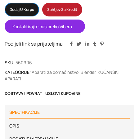
Dodaj U Korpu
Zahtjev Za Kredit
Kontaktirajte nas preko Vibera
Podijeli link sa prijateljima
SKU:
560906
KATEGORIJE:
Aparati za domaćinstvo
,
Blender
,
KUĆANSKI
APARATI
DOSTAVA I POVRAT
USLOVI KUPOVINE
SPECIFIKACIJE
OPIS
DODATNE INFORMACIJE