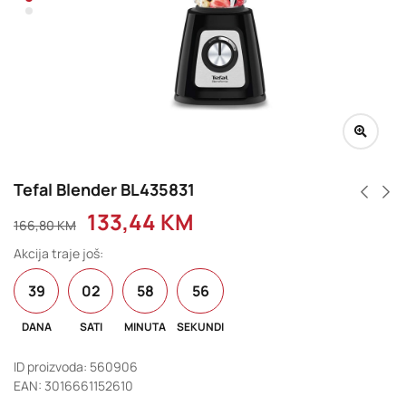
Tefal Blender BL435831
133,44
KM
166,80
KM
Akcija traje još:
39
02
58
56
DANA
SATI
MINUTA
SEKUNDI
ID proizvoda: 560906
EAN: 3016661152610