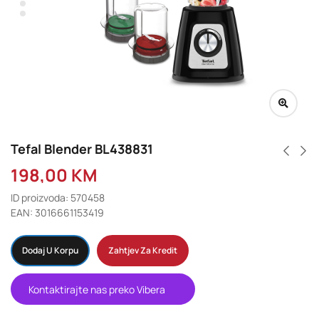
Tefal Blender BL438831
198,00
KM
ID proizvoda: 570458
EAN: 3016661153419
Dodaj U Korpu
Zahtjev Za Kredit
Kontaktirajte nas preko Vibera