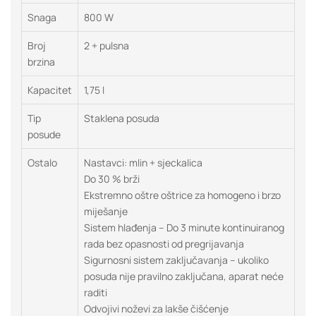
Snaga
800 W
Broj
2 + pulsna
brzina
Kapacitet
1,75 l
Tip
Staklena posuda
posude
Ostalo
Nastavci: mlin + sjeckalica
Do 30 % brži
Ekstremno oštre oštrice za homogeno i brzo
miješanje
Sistem hlađenja – Do 3 minute kontinuiranog
rada bez opasnosti od pregrijavanja
Sigurnosni sistem zaključavanja – ukoliko
posuda nije pravilno zaključana, aparat neće
raditi
Odvojivi noževi za lakše čišćenje