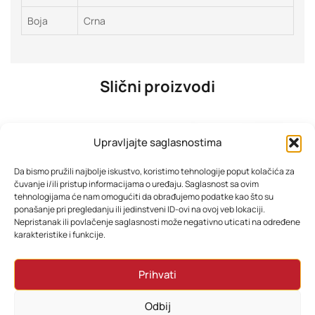
Boja
Crna
Slični proizvodi
Upravljajte saglasnostima
Da bismo pružili najbolje iskustvo, koristimo tehnologije poput kolačića za
čuvanje i/ili pristup informacijama o uređaju. Saglasnost sa ovim
tehnologijama će nam omogućiti da obrađujemo podatke kao što su
ponašanje pri pregledanju ili jedinstveni ID-ovi na ovoj veb lokaciji.
Nepristanak ili povlačenje saglasnosti može negativno uticati na određene
karakteristike i funkcije.
Xiaomi pametna vaga S400 BHR7793GL
PHILIPS One Blade zamjenske oštrice QP220/51
Prihvati
58,80
KM
71,88
KM
Odbij