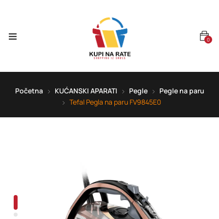
0
Početna
KUĆANSKI APARATI
Pegle
Pegle na paru
Tefal Pegla na paru FV9845E0