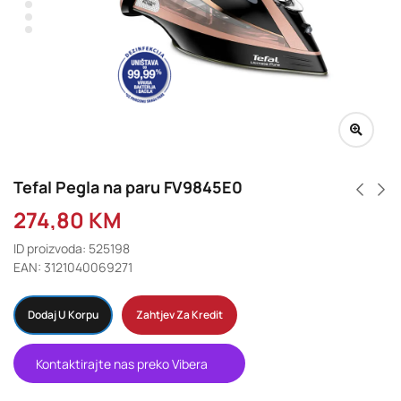
Tefal Pegla na paru FV9845E0
274,80
KM
ID proizvoda: 525198
EAN: 3121040069271
Dodaj U Korpu
Zahtjev Za Kredit
Kontaktirajte nas preko Vibera