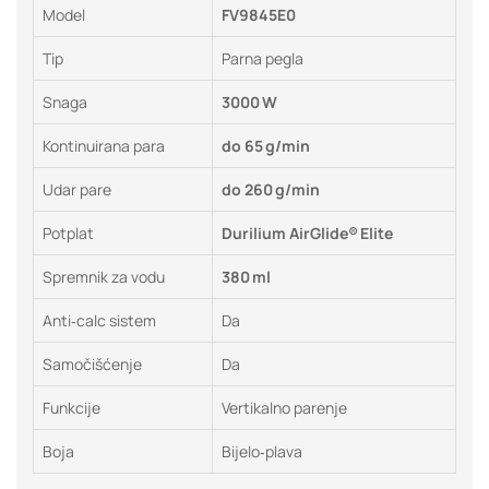
Model
FV9845E0
Tip
Parna pegla
Snaga
3000 W
Kontinuirana para
do 65 g/min
Udar pare
do 260 g/min
Potplat
Durilium AirGlide® Elite
Spremnik za vodu
380 ml
Anti‑calc sistem
Da
Samočišćenje
Da
Funkcije
Vertikalno parenje
Boja
Bijelo‑plava