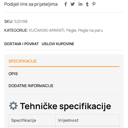
Podijeli link sa prijateljima
SKU:
525198
KATEGORIJE:
KUĆANSKI APARATI
,
Pegle
,
Pegle na paru
DOSTAVA I POVRAT
USLOVI KUPOVINE
SPECIFIKACIJE
OPIS
DODATNE INFORMACIJE
Tehničke specifikacije
Specifikacija
Vrijednost