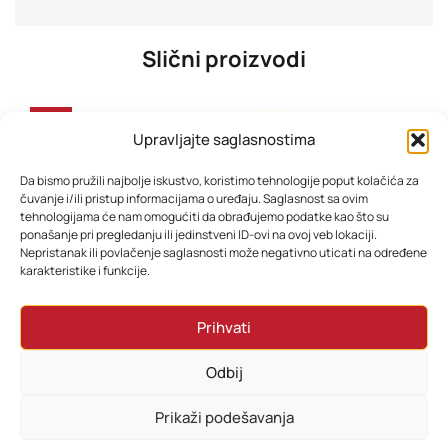
Slični proizvodi
-31%
Upravljajte saglasnostima
Da bismo pružili najbolje iskustvo, koristimo tehnologije poput kolačića za
čuvanje i/ili pristup informacijama o uređaju. Saglasnost sa ovim
tehnologijama će nam omogućiti da obrađujemo podatke kao što su
ponašanje pri pregledanju ili jedinstveni ID-ovi na ovoj veb lokaciji.
Nepristanak ili povlačenje saglasnosti može negativno uticati na određene
karakteristike i funkcije.
PHILIPS Lumea IPL uređaj za uklanjanje dlačica BRI97700
PHILIPS OneBlade trimer QP1424/10
Prihvati
1.438,80
KM
82,80
KM
1.198,80
KM
Odbij
Dodaj u korpu
Dodaj u korpu
Prikaži podešavanja
0