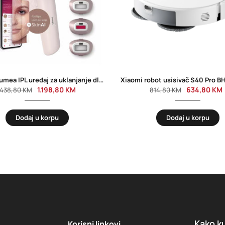
PHILIPS Lumea IPL uređaj za uklanjanje dlačica BRI97700
Xiaomi robot usisivač S40 Pro 
1.198,80
KM
634,80
KM
.438,80
KM
814,80
KM
Dodaj u korpu
Dodaj u korpu
Kako ku
Korisni linkovi