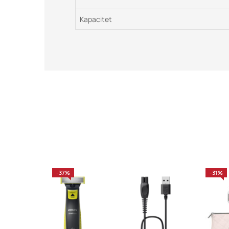
Kapacitet
-37%
-31%