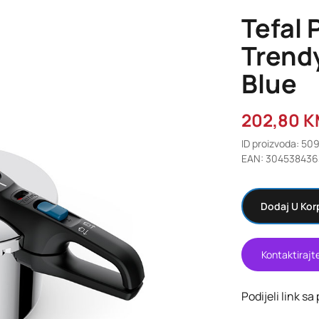
Tefal 
Trend
Blue
202,80
K
ID proizvoda: 50
EAN: 30453843
Dodaj U Kor
Kontaktirajt
Podijeli link sa