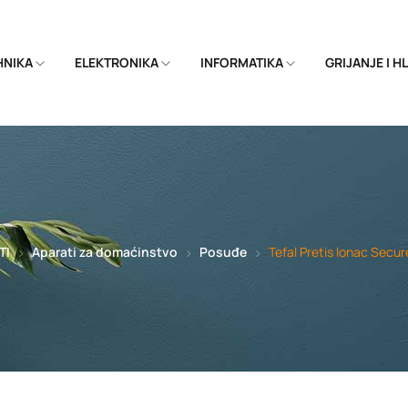
EHNIKA
ELEKTRONIKA
INFORMATIKA
GRIJANJE I 
TI
Aparati za domaćinstvo
Posuđe
Tefal Pretis lonac Secu