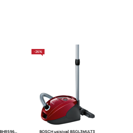
-26%
-33%
Xiaomi Mi Smart blender 1000W BHR5960EU
BOSCH usisivač BSGL3MULT3