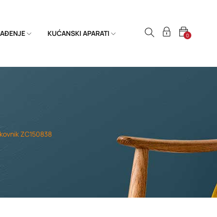
HLAĐENJE
KUĆANSKI APARATI
0
okovnik ZC150838