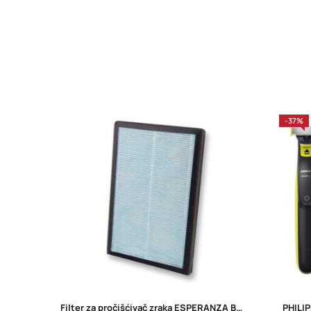
-37%
Filter za pročišćivač zraka ESPERANZA BORA H11 EHP003H11
PHILI