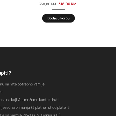
318,00
KM
358,80
KM
Dodaj u korpu
piti?
nu na rate potrebno Vam je:
a;
fona na koji Vas možemo kontaktirati;
jesećna primanja (3 platne list od plate, 3
a od penzije, dokaz i invalidnini ili sl.)