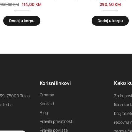
114,00
KM
290,40
KM
150,00
KM
Dodaj u korpu
Dodaj u korpu
Kako ku
Korisni linkovi
O nama
 39, 75000 Tuzla
Za kupovi
Kontakt
rate.ba
lična kart
Blog
broj tele
Pravila privatnosti
redovna m
Pravila povrata
zadnja ček