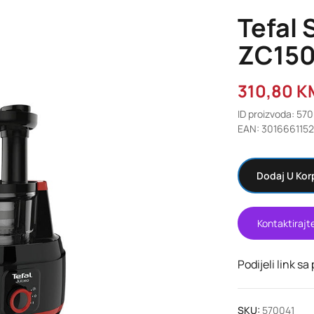
Tefal 
ZC15
310,80
K
ID proizvoda: 57
EAN: 301666115
Dodaj U Kor
Kontaktirajt
Podijeli link sa
SKU:
570041