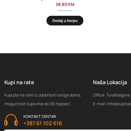
58,80
KM
Dodaj u korpu
Kupi na rate
Naša Lokacija
Kupujte na rate iz udobnosti svoga doma,
Office: Turalibegova
mogućnost kupovine do 36 mjeseci
E-mail: info@kupina
KONTAKT CENTAR
+387 61 102 616