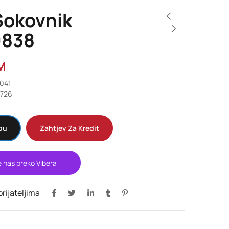
Sokovnik
0838
M
0041
2726
pu
Zahtjev Za Kredit
e nas preko Vibera
 prijateljima