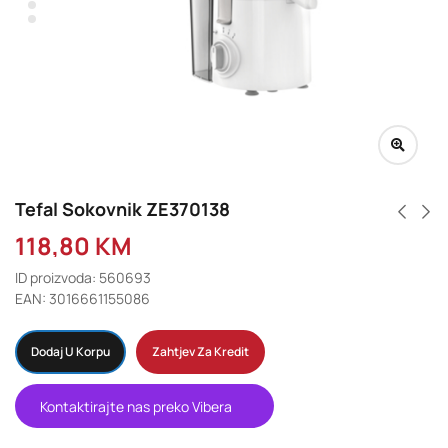
Tefal Sokovnik ZE370138
118,80
KM
ID proizvoda: 560693
EAN: 3016661155086
Dodaj U Korpu
Zahtjev Za Kredit
Kontaktirajte nas preko Vibera