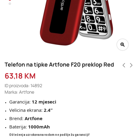
Telefon na tipke Artfone F20 preklop Red
63,18
KM
ID proizvoda: 14892
Marka: Artfone
Garancija:
12
mjeseci
Velicina ekrana:
2
.4”
Brend:
Artfone
Baterija:
1000mAh
Oštećenja uzrokovana vodom ne podliježu garanciji!