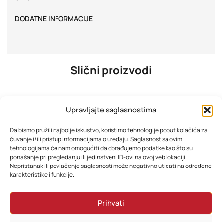
DODATNE INFORMACIJE
Slični proizvodi
Upravljajte saglasnostima
Da bismo pružili najbolje iskustvo, koristimo tehnologije poput kolačića za
čuvanje i/ili pristup informacijama o uređaju. Saglasnost sa ovim
tehnologijama će nam omogućiti da obrađujemo podatke kao što su
ponašanje pri pregledanju ili jedinstveni ID-ovi na ovoj veb lokaciji.
Nepristanak ili povlačenje saglasnosti može negativno uticati na određene
karakteristike i funkcije.
TESLA TV 50E645BUW 4K
TESLA TV 75E645BUW 4K
Prihvati
599,08
KM
1.291,38
KM