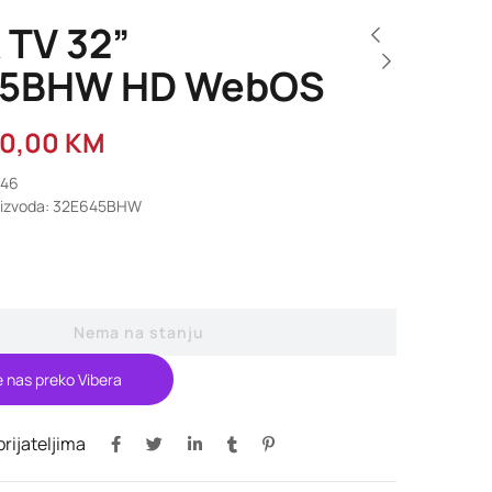
 TV 32”
45BHW HD WebOS
70,00
KM
546
roizvoda: 32E645BHW
Nema na stanju
e nas preko Vibera
 prijateljima