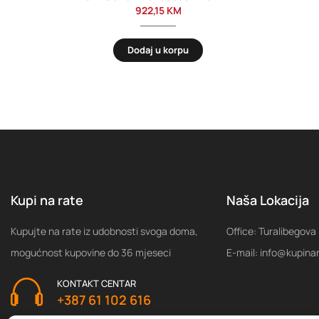
922,15
KM
Dodaj u korpu
Kupi na rate
Naša Lokacija
Kupujte na rate iz udobnosti svoga doma,
Office: Turalibegova
mogućnost kupovine do 36 mjeseci
E-mail: info@kupina
KONTAKT CENTAR
+387 61 102 616