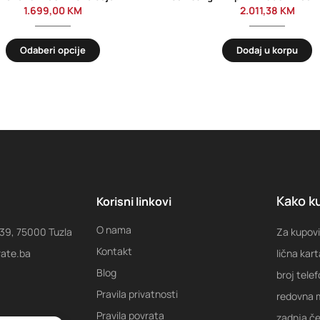
1.699,00
KM
2.011,38
KM
Odaberi opcije
Dodaj u korpu
Kako ku
Korisni linkovi
O nama
 39, 75000 Tuzla
Za kupovi
Kontakt
rate.ba
lična kart
Blog
broj tele
Pravila privatnosti
redovna m
Pravila povrata
zadnja ček