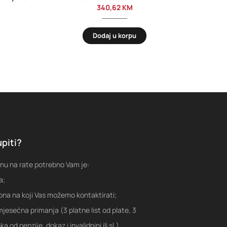
340,62
KM
Dodaj u korpu
piti?
nu na rate potrebno Vam je:
a;
fona na koji Vas možemo kontaktirati;
jesećna primanja (3 platne list od plate, 3
a od penzije, dokaz i invalidnini ili sl.)