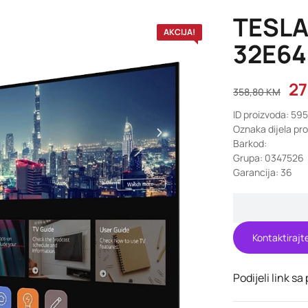
TESLA
AKCIJA!
32E6
2
358,80
KM
ID proizvoda: 59
Oznaka dijela p
Barkod:
Grupa: 0347526
Garancija: 36
Kontaktirajt
Podijeli link sa