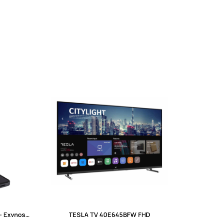
Samsung Z Flip7 FE 256GB Black – Exynos 2400, 50MP Kamera
TESLA TV 40E645BFW FHD