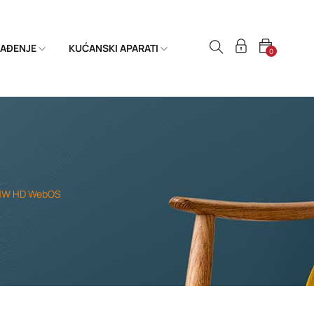
HLAĐENJE
KUĆANSKI APARATI
0
BHW HD WebOS