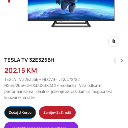
TESLA TV 32E325BH
202,15
KM
TESLA TV 32E325BH HDDVB-T/T2/C/S/S2
H264/265HDMIX3:USBX2:CI – moderan TV sa odličnim
performansama. Idealno rješenje za vaš dom uz mogućnost
kupovine na rate.
Dodaj U Korpu
Zahtjev Za Kredit