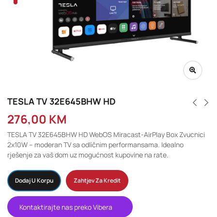
TESLA TV 32E645BHW HD
276,00
KM
TESLA TV 32E645BHW HD WebOS Miracast-AirPlay Box Zvucnici
2x10W – moderan TV sa odličnim performansama. Idealno
rješenje za vaš dom uz mogućnost kupovine na rate.
Dodaj U Korpu
Zahtjev Za Kredit
Kontaktirajte nas preko Vibera