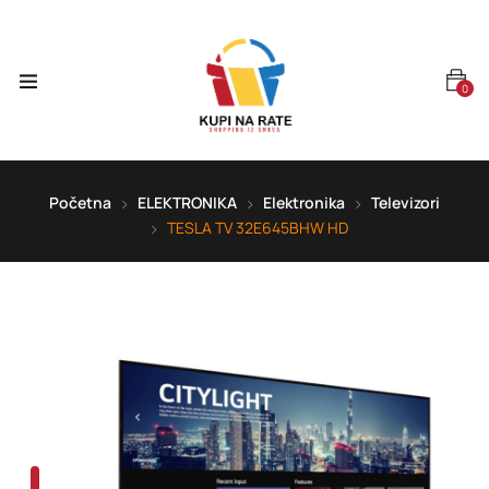
0
Početna
ELEKTRONIKA
Elektronika
Televizori
TESLA TV 32E645BHW HD