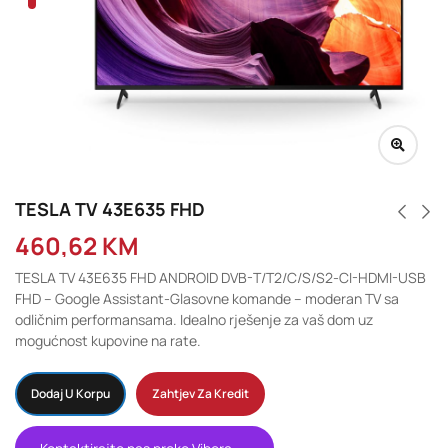
TESLA TV 43E635 FHD
460,62
KM
TESLA TV 43E635 FHD ANDROID DVB-T/T2/C/S/S2-CI-HDMI-USB
FHD – Google Assistant-Glasovne komande – moderan TV sa
odličnim performansama. Idealno rješenje za vaš dom uz
mogućnost kupovine na rate.
Dodaj U Korpu
Zahtjev Za Kredit