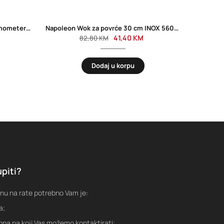
NAPOLEON Sklopivi digitalni termometer 70048
Napoleon Wok za povrće 30 cm INOX 56027
41,40
KM
82,80
KM
Dodaj u korpu
piti?
nu na rate potrebno Vam je:
a;
fona na koji Vas možemo kontaktirati;