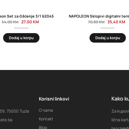
eon Set za čišćenje 3/1 62045
27,00
KM
35,40
KM
54,00
KM
70,80
KM
Dodaj u korpu
Dodaj u korpu
Kako ku
Korisni linkovi
O nama
 39, 75000 Tuzla
Za kupovi
Kontakt
rate.ba
lična kart
Blog
broj tele