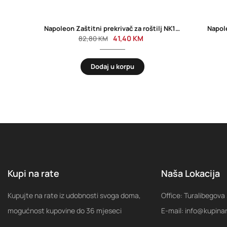
Napoleon Zaštitni prekrivač za roštilj NK18K-LEG 61912
Napol
41,40
KM
82,80
KM
Dodaj u korpu
Kupi na rate
Naša Lokacija
Kupujte na rate iz udobnosti svoga doma,
Office: Turalibegova
mogućnost kupovine do 36 mjeseci
E-mail: info@kupina