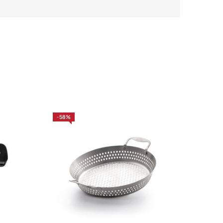
-58%
-23%