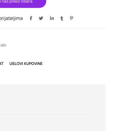
e nas preko Vibera
 prijateljima
alo
AT
USLOVI KUPOVINE