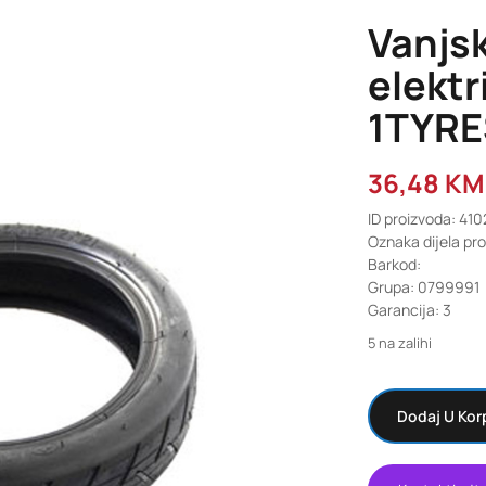
Vanjs
elektr
1TYRE
36,48
KM
ID proizvoda: 41
Oznaka dijela pr
Barkod:
Grupa: 0799991
Garancija: 3
5 na zalihi
Dodaj U Kor