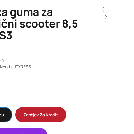
ka guma za
ični scooter 8,5
S3
024
oizvoda: 1TYRES3
pu
Zahtjev Za Kredit