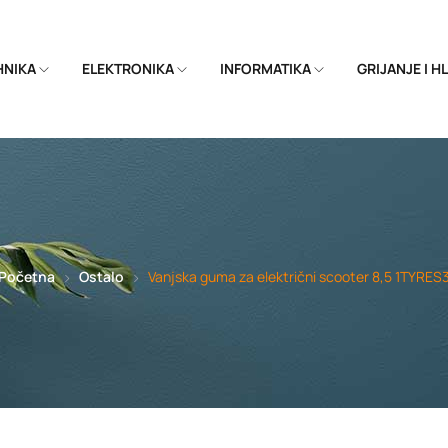
EHNIKA
ELEKTRONIKA
INFORMATIKA
GRIJANJE I 
Početna
Ostalo
Vanjska guma za električni scooter 8,5 1TYRES