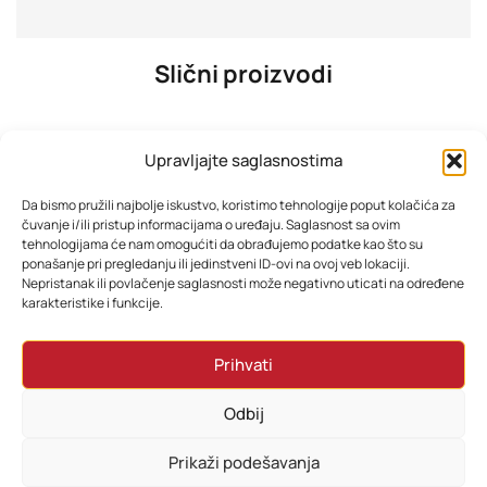
Slični proizvodi
Upravljajte saglasnostima
Da bismo pružili najbolje iskustvo, koristimo tehnologije poput kolačića za
čuvanje i/ili pristup informacijama o uređaju. Saglasnost sa ovim
tehnologijama će nam omogućiti da obrađujemo podatke kao što su
ponašanje pri pregledanju ili jedinstveni ID-ovi na ovoj veb lokaciji.
Nepristanak ili povlačenje saglasnosti može negativno uticati na određene
karakteristike i funkcije.
Xiaomi Mi Smart LED Ceiling Light D30 – Pametna plafonjera
Xiaomi Mi Smart LED Ceiling Light D20 – Pametna plafonjera
Prihvati
104,13
KM
70,20
KM
Odbij
Dodaj u korpu
Dodaj u korpu
Prikaži podešavanja