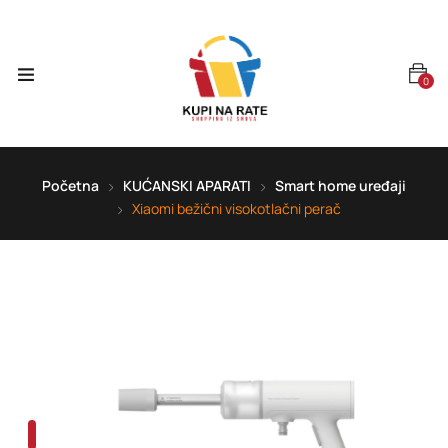
0
Početna
KUĆANSKI APARATI
Smart home uređaji
Xiaomi bežični visokotlačni perač