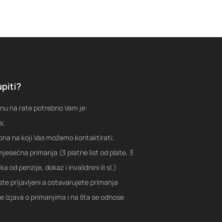
piti?
nu na rate potrebno Vam je:
a;
fona na koji Vas možemo kontaktirati;
jesećna primanja (3 platne list od plate, 3
a od penzije, dokaz i invalidnini ili sl.)
ste prijavljeni a ostavarujete primanja
je Izjava o primanjima i na šta se odnose