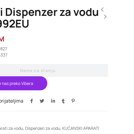
i Dispenzer za vodu
992EU
M
9827
6337
Nema na stanju
e nas preko Vibera
 prijateljima
rati za vodu
,
Dispenzeri za vodu
,
KUĆANSKI APARATI