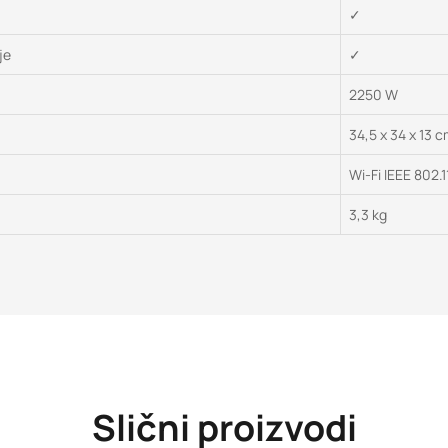
✓
je
✓
2250 W
34,5 x 34 x 13 
Wi-Fi IEEE 802.
3,3 kg
Slični proizvodi