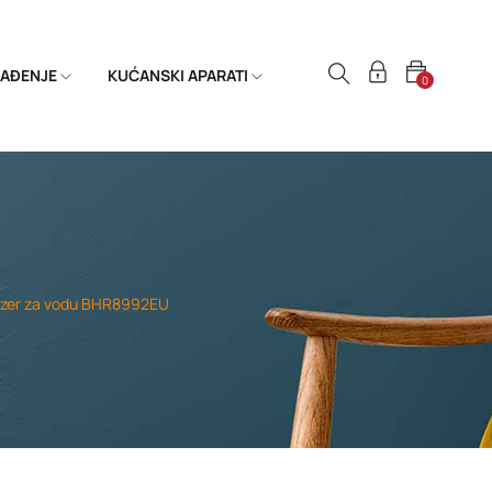
HLAĐENJE
KUĆANSKI APARATI
0
nzer za vodu BHR8992EU