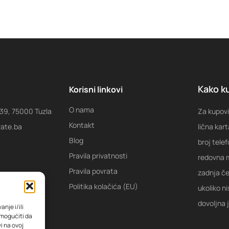
Kako ku
Korisni linkovi
O nama
 39, 75000 Tuzla
Za kupovi
Kontakt
rate.ba
lična kart
Blog
broj tele
Pravila privatnosti
redovna m
Pravila povrata
zadnja ček
Politika kolačića (EU)
ukoliko ni
dovoljna 
nje i/ili
omogućiti da
i na ovoj