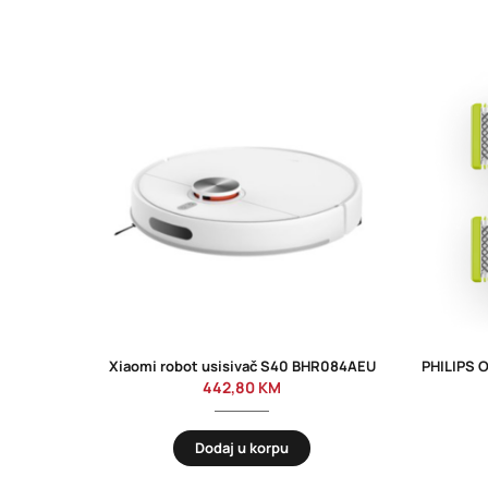
Xiaomi robot usisivač S40 BHR084AEU
442,80
KM
Dodaj u korpu