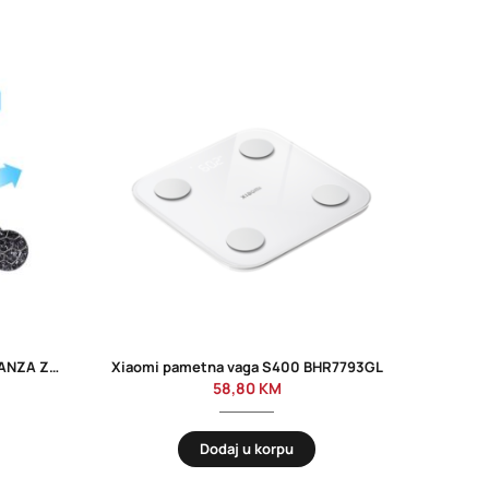
-26%
Filter za pročišćivač zraka ESPERANZA ZEPHYR EHP002SP
Xiaomi pametna vaga S400 BHR7793GL
BO
58,80
KM
Dodaj u korpu