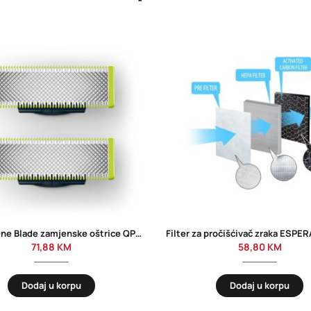
PHILIPS One Blade zamjenske oštrice QP220/51
71,88
KM
58,80
KM
Dodaj u korpu
Dodaj u korpu