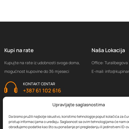
Kupi na rate
Naša Lokacija
Kupujte na rate iz udobnosti svoga doma,
Office: Turalibegova
mogućnost kupovine do 36 mjeseci
E-mail: info@kupina
KONTAKT CENTAR
+387 61 102 616
Upravljajte saglasnostima
Da bismo pružili najbolje iskustvo, koristimo tehnologije poput kolačića za čuva
pristup informacijama o uređaju. Saglasnost sa ovim tehnologijama će nam 
obrađujemo podatke kao što su ponašanje pri pregledanju ili jedinstveni ID-ov