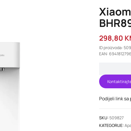
Xiaom
BHR8
298,80
K
ID proizvoda: 50
EAN: 694181279
Kontaktirajt
Podijeli link sa
SKU:
509827
KATEGORIJE:
Apa